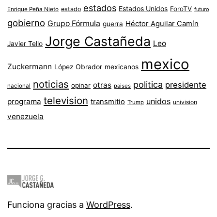
estados
Estados Unidos
ForoTV
estado
Enrique Peña Nieto
futuro
gobierno
Grupo Fórmula
Héctor Aguilar Camín
guerra
Jorge Castañeda
Leo
Javier Tello
mexico
Zuckermann
López Obrador
mexicanos
noticias
politica
presidente
otras
opinar
nacional
paises
television
unidos
programa
transmitio
univision
Trump
venezuela
Funciona gracias a
WordPress
.