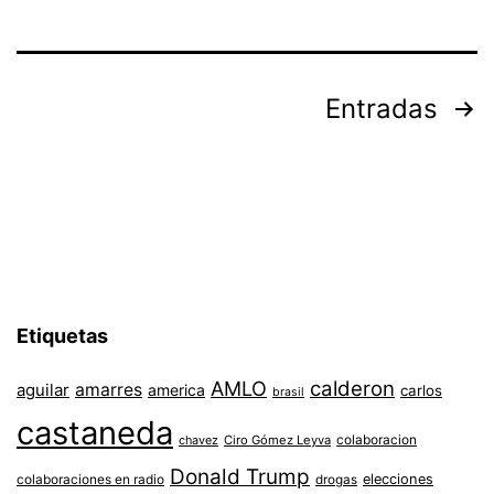
Paginación
Entradas
de
entradas
Etiquetas
AMLO
calderon
aguilar
amarres
america
carlos
brasil
castaneda
colaboracion
chavez
Ciro Gómez Leyva
Donald Trump
colaboraciones en radio
elecciones
drogas