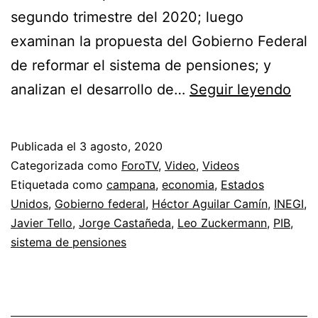
segundo trimestre del 2020; luego
examinan la propuesta del Gobierno Federal
de reformar el sistema de pensiones; y
Es
analizan el desarrollo de…
Seguir leyendo
la
Hor
Publicada el
3 agosto, 2020
de
Categorizada como
ForoTV
,
Video
,
Videos
Opi
Etiquetada como
campana
,
economia
,
Estados
Unidos
,
Gobierno federal
,
Héctor Aguilar Camín
,
INEGI
,
Javier Tello
,
Jorge Castañeda
,
Leo Zuckermann
,
PIB
,
sistema de pensiones