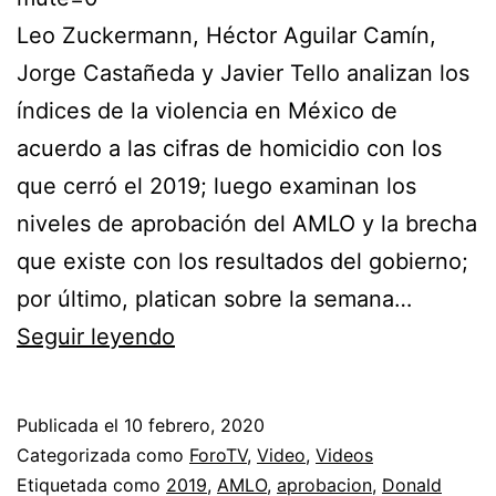
Leo Zuckermann, Héctor Aguilar Camín,
Jorge Castañeda y Javier Tello analizan los
índices de la violencia en México de
acuerdo a las cifras de homicidio con los
que cerró el 2019; luego examinan los
niveles de aprobación del AMLO y la brecha
que existe con los resultados del gobierno;
por último, platican sobre la semana…
Es
Seguir leyendo
la
Hora
Publicada el
10 febrero, 2020
de
Categorizada como
ForoTV
,
Video
,
Videos
Opinar
Etiquetada como
2019
,
AMLO
,
aprobacion
,
Donald