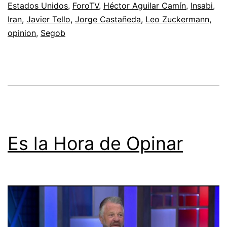
Estados Unidos
,
ForoTV
,
Héctor Aguilar Camín
,
Insabi
,
Iran
,
Javier Tello
,
Jorge Castañeda
,
Leo Zuckermann
,
opinion
,
Segob
Es la Hora de Opinar