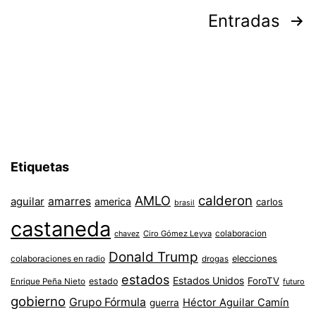
Paginación
Entradas
de
entradas
Etiquetas
AMLO
calderon
aguilar
amarres
america
carlos
brasil
castaneda
colaboracion
chavez
Ciro Gómez Leyva
Donald Trump
colaboraciones en radio
elecciones
drogas
estados
Estados Unidos
ForoTV
estado
Enrique Peña Nieto
futuro
gobierno
Grupo Fórmula
Héctor Aguilar Camín
guerra