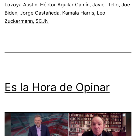
Lozoya Austin
,
Héctor Aguilar Camín
,
Javier Tello
,
Joe
Biden
,
Jorge Castañeda
,
Kamala Harris
,
Leo
Zuckermann
,
SCJN
Es la Hora de Opinar