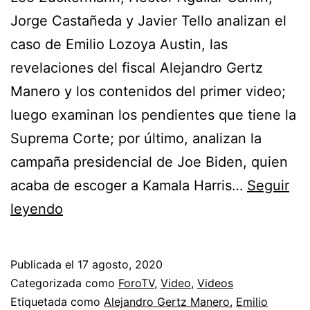
Jorge Castañeda y Javier Tello analizan el
caso de Emilio Lozoya Austin, las
revelaciones del fiscal Alejandro Gertz
Manero y los contenidos del primer video;
luego examinan los pendientes que tiene la
Suprema Corte; por último, analizan la
campaña presidencial de Joe Biden, quien
acaba de escoger a Kamala Harris…
Seguir
Es
leyendo
la
Hora
Publicada el
17 agosto, 2020
de
Categorizada como
ForoTV
,
Video
,
Videos
Opinar
Etiquetada como
Alejandro Gertz Manero
,
Emilio