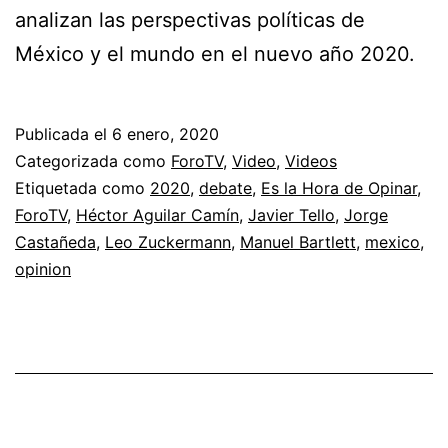
analizan las perspectivas políticas de
México y el mundo en el nuevo año 2020.
Publicada el
6 enero, 2020
Categorizada como
ForoTV
,
Video
,
Videos
Etiquetada como
2020
,
debate
,
Es la Hora de Opinar
,
ForoTV
,
Héctor Aguilar Camín
,
Javier Tello
,
Jorge
Castañeda
,
Leo Zuckermann
,
Manuel Bartlett
,
mexico
,
opinion