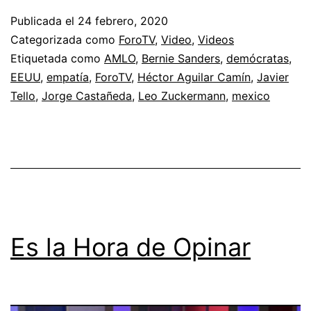
Publicada el
24 febrero, 2020
Categorizada como
ForoTV
,
Video
,
Videos
Etiquetada como
AMLO
,
Bernie Sanders
,
demócratas
,
EEUU
,
empatía
,
ForoTV
,
Héctor Aguilar Camín
,
Javier
Tello
,
Jorge Castañeda
,
Leo Zuckermann
,
mexico
Es la Hora de Opinar