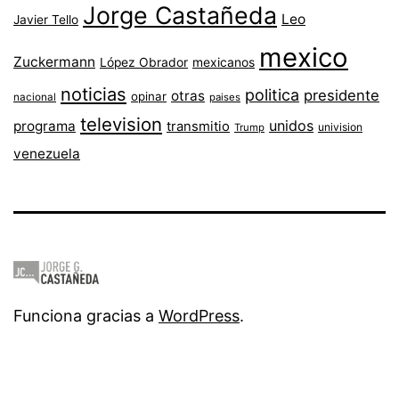
Jorge Castañeda
Leo
Javier Tello
mexico
Zuckermann
López Obrador
mexicanos
noticias
politica
presidente
otras
opinar
nacional
paises
television
unidos
programa
transmitio
univision
Trump
venezuela
Funciona gracias a
WordPress
.