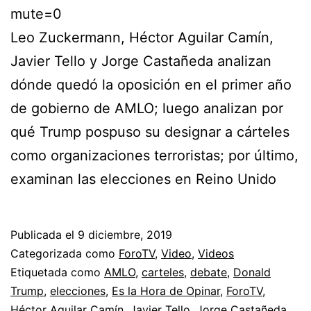
mute=0
Leo Zuckermann, Héctor Aguilar Camín,
Javier Tello y Jorge Castañeda analizan
dónde quedó la oposición en el primer año
de gobierno de AMLO; luego analizan por
qué Trump pospuso su designar a cárteles
como organizaciones terroristas; por último,
examinan las elecciones en Reino Unido
Publicada el
9 diciembre, 2019
Categorizada como
ForoTV
,
Video
,
Videos
Etiquetada como
AMLO
,
carteles
,
debate
,
Donald
Trump
,
elecciones
,
Es la Hora de Opinar
,
ForoTV
,
Héctor Aguilar Camín
,
Javier Tello
,
Jorge Castañeda
,