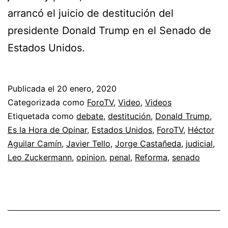
arrancó el juicio de destitución del
presidente Donald Trump en el Senado de
Estados Unidos.
Publicada el
20 enero, 2020
Categorizada como
ForoTV
,
Video
,
Videos
Etiquetada como
debate
,
destitución
,
Donald Trump
,
Es la Hora de Opinar
,
Estados Unidos
,
ForoTV
,
Héctor
Aguilar Camín
,
Javier Tello
,
Jorge Castañeda
,
judicial
,
Leo Zuckermann
,
opinion
,
penal
,
Reforma
,
senado