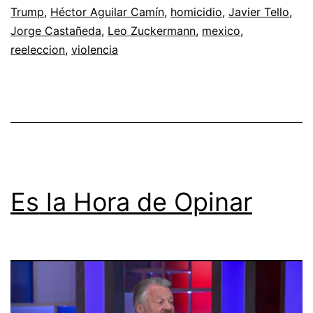
Trump
,
Héctor Aguilar Camín
,
homicidio
,
Javier Tello
,
Jorge Castañeda
,
Leo Zuckermann
,
mexico
,
reeleccion
,
violencia
Es la Hora de Opinar