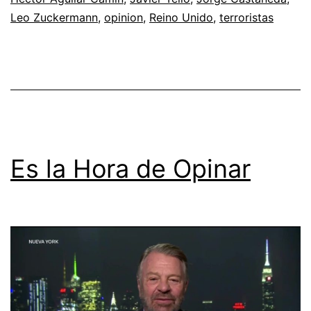
Leo Zuckermann
,
opinion
,
Reino Unido
,
terroristas
Es la Hora de Opinar