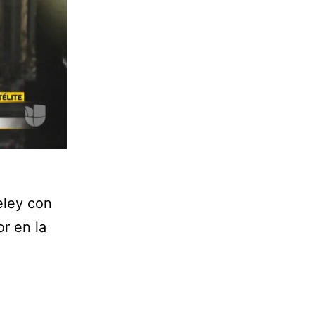
eley con
r en la