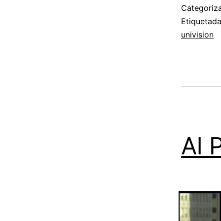
Categori
Etiquetad
univision
Al 