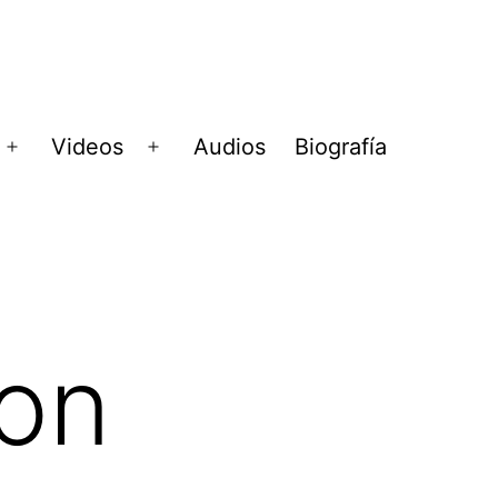
Videos
Audios
Biografía
Abrir
Abrir
menú
menú
ion