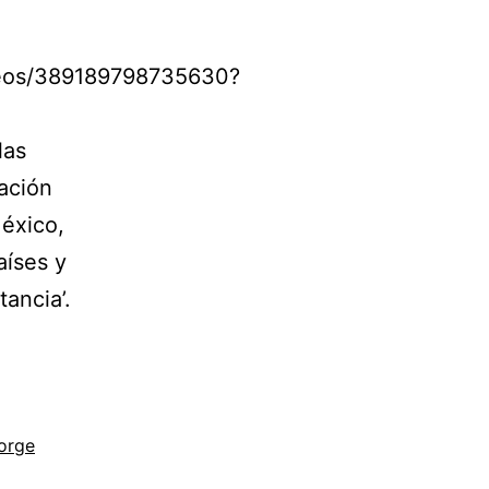
deos/389189798735630?
las
ación
éxico,
aíses y
tancia’.
orge