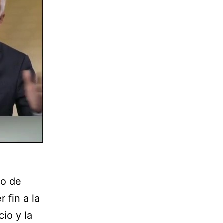
io de
 fin a la
io y la