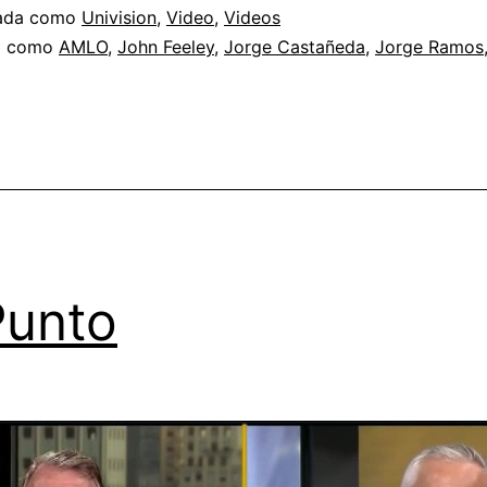
zada como
Univision
,
Video
,
Videos
a como
AMLO
,
John Feeley
,
Jorge Castañeda
,
Jorge Ramos
Punto