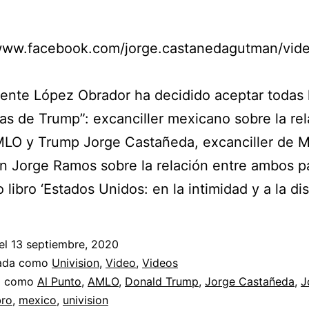
/www.facebook.com/jorge.castanedagutman/vi
dente López Obrador ha decidido aceptar todas 
as de Trump”: excanciller mexicano sobre la rel
MLO y Trump Jorge Castañeda, excanciller de M
n Jorge Ramos sobre la relación entre ambos p
libro ‘Estados Unidos: en la intimidad y a la dis
el
13 septiembre, 2020
zada como
Univision
,
Video
,
Videos
a como
Al Punto
,
AMLO
,
Donald Trump
,
Jorge Castañeda
,
J
bro
,
mexico
,
univision