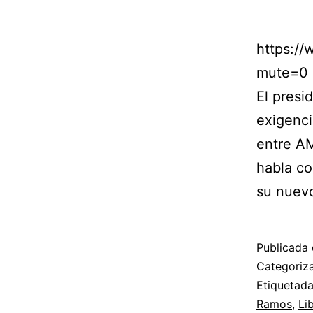
https:/
mute=0
El presi
exigenci
entre A
habla co
su nuevo 
Publicada 
Categori
Etiquetad
Ramos
,
Li