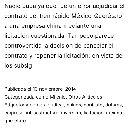
Nadie duda ya que fue un error adjudicar el
contrato del tren rápido México-Querétaro
a una empresa china mediante una
licitación cuestionada. Tampoco parece
controvertida la decisión de cancelar el
contrato y reponer la licitación: en vista de
los subsig
Publicada el
13 noviembre, 2014
Categorizada como
Milenio
,
Otros Artículos
Etiquetada como
adjudicar
,
chinos
,
contrato
,
dolares
,
empresa
,
infraestructura
,
inversion
,
licitacion
,
mexico
,
queretaro