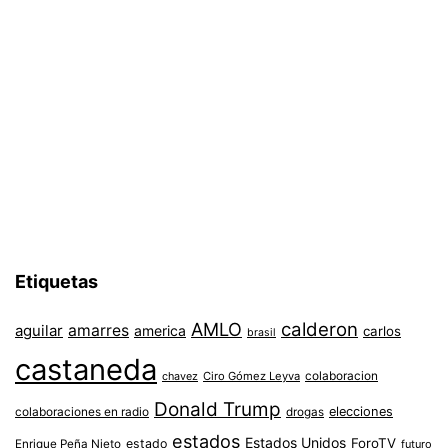
Etiquetas
AMLO
calderon
aguilar
amarres
america
carlos
brasil
castaneda
colaboracion
chavez
Ciro Gómez Leyva
Donald Trump
colaboraciones en radio
elecciones
drogas
estados
Estados Unidos
ForoTV
estado
Enrique Peña Nieto
futuro