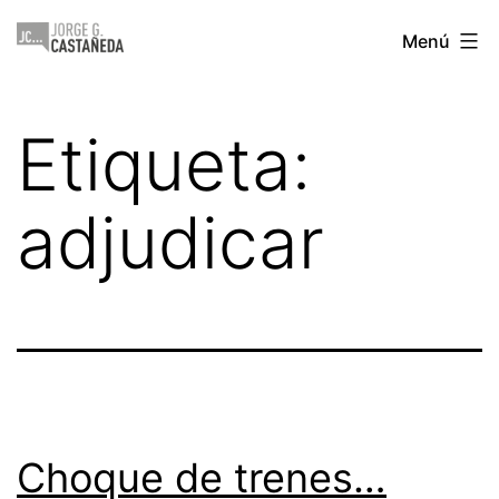
Saltar
Jorge
Menú
al
Castañeda
contenido
Etiqueta:
adjudicar
Choque de trenes…