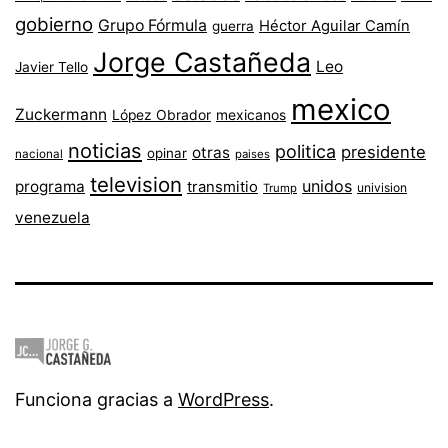
gobierno
Grupo Fórmula
Héctor Aguilar Camín
guerra
Jorge Castañeda
Leo
Javier Tello
mexico
Zuckermann
López Obrador
mexicanos
noticias
politica
presidente
otras
opinar
nacional
paises
television
unidos
programa
transmitio
univision
Trump
venezuela
Funciona gracias a
WordPress
.