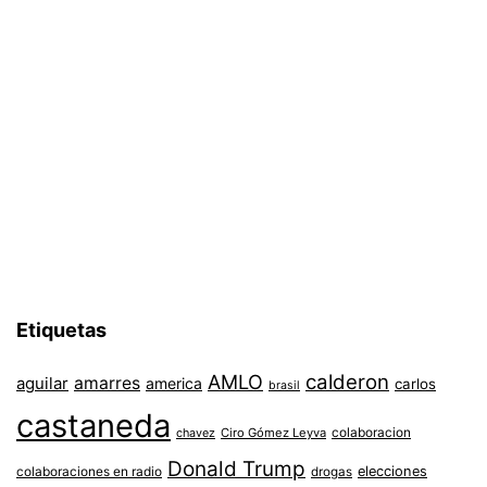
Etiquetas
AMLO
calderon
aguilar
amarres
america
carlos
brasil
castaneda
colaboracion
chavez
Ciro Gómez Leyva
Donald Trump
colaboraciones en radio
elecciones
drogas