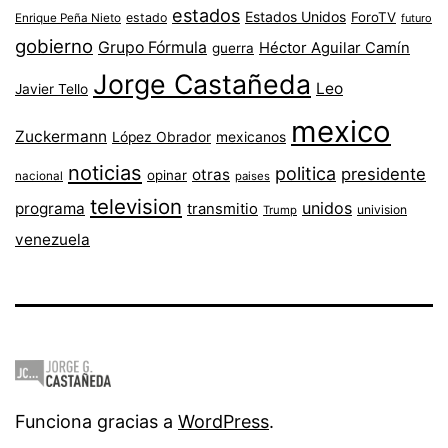
estados
Estados Unidos
ForoTV
estado
Enrique Peña Nieto
futuro
gobierno
Grupo Fórmula
Héctor Aguilar Camín
guerra
Jorge Castañeda
Leo
Javier Tello
mexico
Zuckermann
López Obrador
mexicanos
noticias
politica
presidente
otras
opinar
nacional
paises
television
unidos
programa
transmitio
univision
Trump
venezuela
Funciona gracias a
WordPress
.