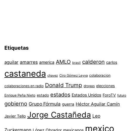
de
entradas
Etiquetas
AMLO
calderon
aguilar
amarres
america
carlos
brasil
castaneda
colaboracion
chavez
Ciro Gómez Leyva
Donald Trump
colaboraciones en radio
elecciones
drogas
estados
Estados Unidos
ForoTV
estado
Enrique Peña Nieto
futuro
gobierno
Grupo Fórmula
Héctor Aguilar Camín
guerra
Jorge Castañeda
Leo
Javier Tello
mexico
Zuckermann
López Obrador
mexicanos