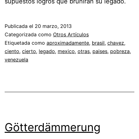
supuestos logros que bruñirán su legado.
Publicada el
20 marzo, 2013
Categorizada como
Otros Artículos
Etiquetada como
aproximadamente
,
brasil
,
chavez
,
ciento
,
cierto
,
legado
,
mexico
,
otras
,
paises
,
pobreza
,
venezuela
Götterdämmerung