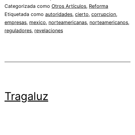
Categorizada como
Otros Artículos
,
Reforma
Etiquetada como
autoridades
,
cierto
,
corrupcion
,
empresas
,
mexico
,
norteamericanas
,
norteamericanos
,
reguladores
,
revelaciones
Tragaluz