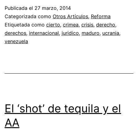
Publicada el
27 marzo, 2014
Categorizada como
Otros Artículos
,
Reforma
Etiquetada como
cierto
,
crimea
,
crisis
,
derecho
,
derechos
,
internacional
,
juridico
,
maduro
,
ucrania
,
venezuela
El ‘shot’ de tequila y el
AA