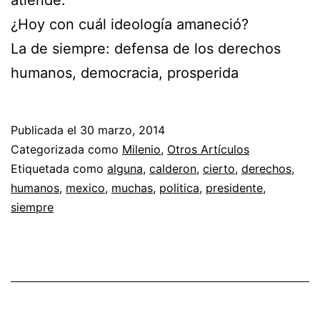
¿Hoy con cuál ideología amaneció?
La de siempre: defensa de los derechos
humanos, democracia, prosperida
Publicada el
30 marzo, 2014
Categorizada como
Milenio
,
Otros Artículos
Etiquetada como
alguna
,
calderon
,
cierto
,
derechos
,
humanos
,
mexico
,
muchas
,
politica
,
presidente
,
siempre