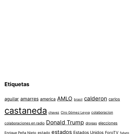
Etiquetas
AMLO
calderon
aguilar
amarres
america
carlos
brasil
castaneda
colaboracion
chavez
Ciro Gómez Leyva
Donald Trump
colaboraciones en radio
elecciones
drogas
estados
Estados Unidos
ForoTV
estado
Enrique Peña Nieto
futuro