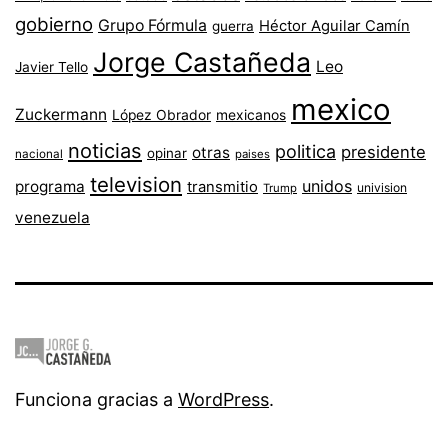
gobierno
Grupo Fórmula
Héctor Aguilar Camín
guerra
Jorge Castañeda
Leo
Javier Tello
mexico
Zuckermann
López Obrador
mexicanos
noticias
politica
presidente
otras
opinar
nacional
paises
television
unidos
programa
transmitio
univision
Trump
venezuela
Funciona gracias a
WordPress
.