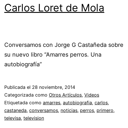
Carlos Loret de Mola
Conversamos con Jorge G Castañeda sobre
su nuevo libro “Amarres perros. Una
autobiografía”
Publicada el
28 noviembre, 2014
Categorizada como
Otros Artículos
,
Videos
Etiquetada como
amarres
,
autobiografia
,
carlos
,
castaneda
,
conversamos
,
noticias
,
perros
,
primero
,
televisa
,
television