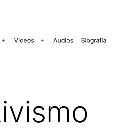
Videos
Audios
Biografía
Abrir
Abrir
menú
menú
tivismo