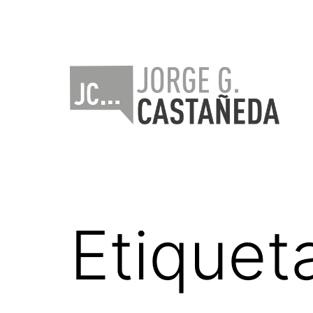
Saltar
al
contenido
Jorge
Castañeda
Etiquet