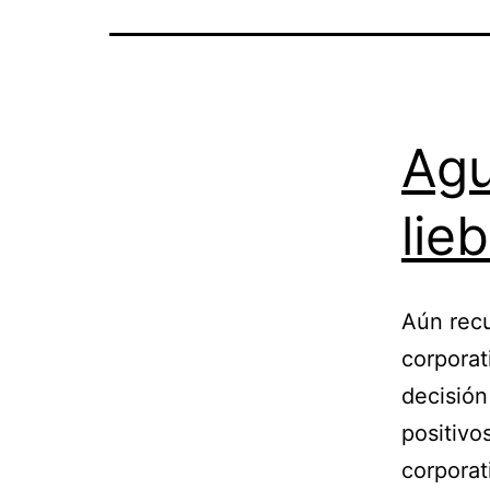
Agu
lie
Aún recu
corporat
decisión
positivo
corporat