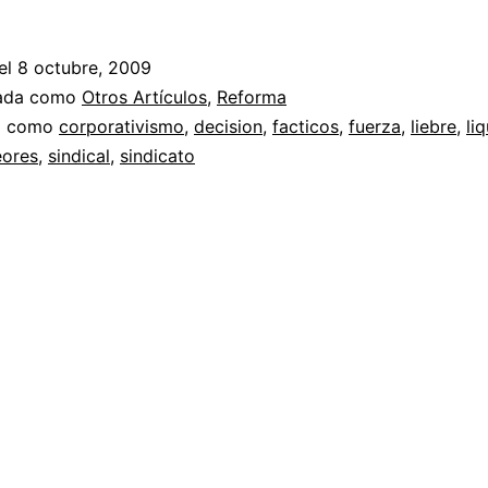
el
8 octubre, 2009
zada como
Otros Artículos
,
Reforma
a como
corporativismo
,
decision
,
facticos
,
fuerza
,
liebre
,
li
eores
,
sindical
,
sindicato