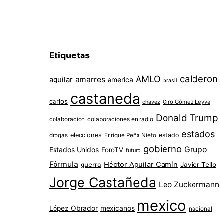
Etiquetas
AMLO
calderon
aguilar
amarres
america
brasil
castaneda
carlos
chavez
Ciro Gómez Leyva
Donald Trump
colaboracion
colaboraciones en radio
estados
elecciones
estado
drogas
Enrique Peña Nieto
gobierno
Grupo
Estados Unidos
ForoTV
futuro
Fórmula
Héctor Aguilar Camín
guerra
Javier Tello
Jorge Castañeda
Leo Zuckermann
mexico
López Obrador
mexicanos
nacional