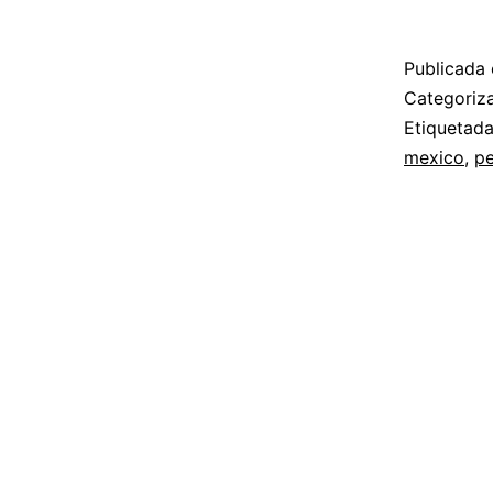
Publicada 
Categori
Etiquetad
mexico
,
p