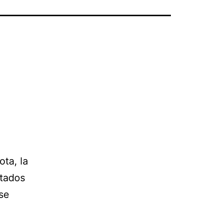
ta, la
ltados
se