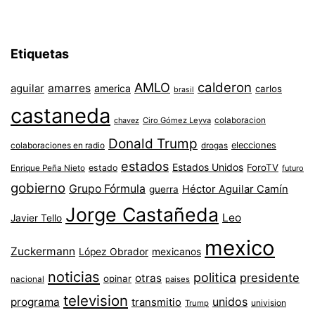
Etiquetas
AMLO
calderon
aguilar
amarres
america
carlos
brasil
castaneda
colaboracion
chavez
Ciro Gómez Leyva
Donald Trump
colaboraciones en radio
elecciones
drogas
estados
Estados Unidos
ForoTV
estado
Enrique Peña Nieto
futuro
gobierno
Grupo Fórmula
Héctor Aguilar Camín
guerra
Jorge Castañeda
Leo
Javier Tello
mexico
Zuckermann
López Obrador
mexicanos
noticias
politica
presidente
otras
opinar
nacional
paises
television
unidos
programa
transmitio
univision
Trump