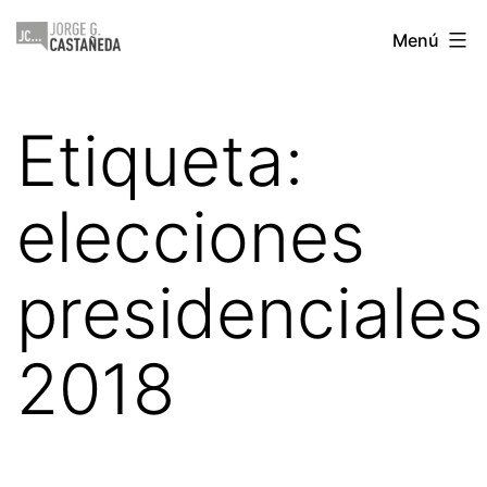
Saltar
Jorge
Menú
al
Castañeda
contenido
Etiqueta:
elecciones
presidenciales
2018