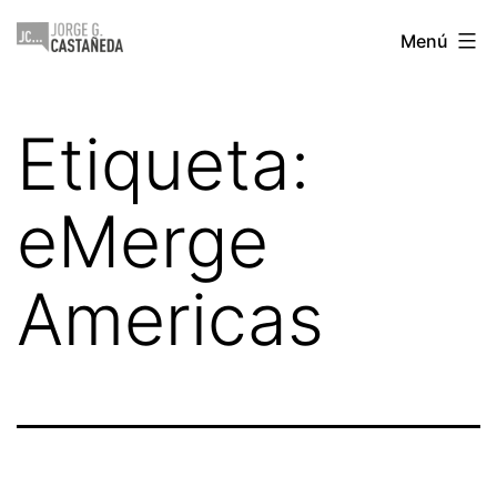
Saltar
Jorge
Menú
al
Castañeda
contenido
Etiqueta:
eMerge
Americas