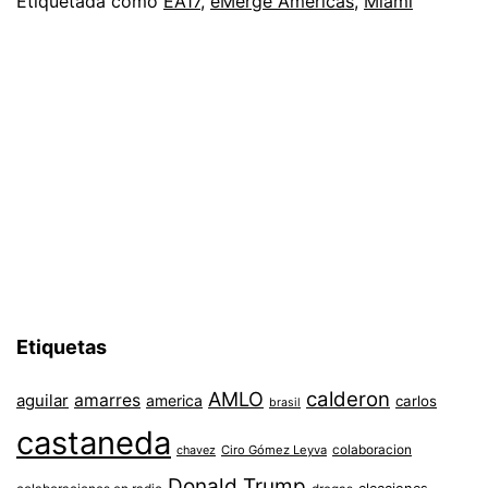
Etiquetada como
EA17
,
eMerge Americas
,
Miami
Etiquetas
AMLO
calderon
aguilar
amarres
america
carlos
brasil
castaneda
colaboracion
chavez
Ciro Gómez Leyva
Donald Trump