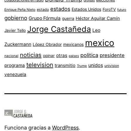
colaboraciones en radio
elecciones
drogas
estados
Estados Unidos
ForoTV
estado
Enrique Peña Nieto
futuro
gobierno
Grupo Fórmula
Héctor Aguilar Camín
guerra
Jorge Castañeda
Leo
Javier Tello
mexico
Zuckermann
López Obrador
mexicanos
noticias
politica
presidente
otras
opinar
nacional
paises
television
unidos
programa
transmitio
univision
Trump
venezuela
Funciona gracias a
WordPress
.