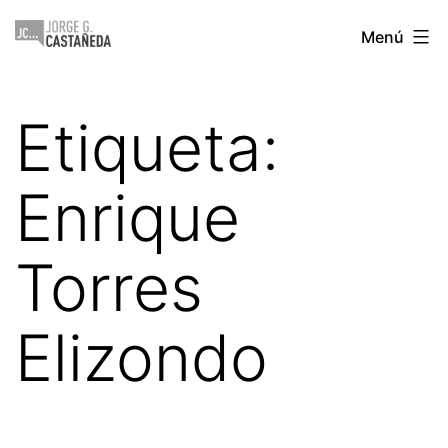
Saltar
Jorge
Menú
al
Castañeda
contenido
Etiqueta:
Enrique
Torres
Elizondo