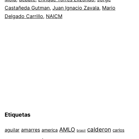
Castañeda Gutman
,
Juan Ignacio Zavala
,
Mario
Delgado Carrillo
,
NAICM
Etiquetas
AMLO
calderon
aguilar
amarres
america
carlos
brasil