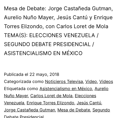
Mesa de Debate: Jorge Castañeda Gutman,
Aurelio Nuño Mayer, Jesús Cantú y Enrique
Torres Elizondo, con Carlos Loret de Mola
TEMA(S): ELECCIONES VENEZUELA /
SEGUNDO DEBATE PRESIDENCIAL /
ASISTENCIALISMO EN MÉXICO
Publicada el
22 mayo, 2018
Categorizada como
Noticieros Televisa
,
Video
,
Videos
Etiquetada como
Asistencialismo en México
,
Aurelio
Nuño Mayer
,
Carlos Loret de Mola
,
Elecciones
Venezuela
,
Enrique Torres Elizondo
,
Jesús Cantú
,
Jorge Castañeda Gutman
,
Mesa de Debate
,
Segundo
Debate Presidencial