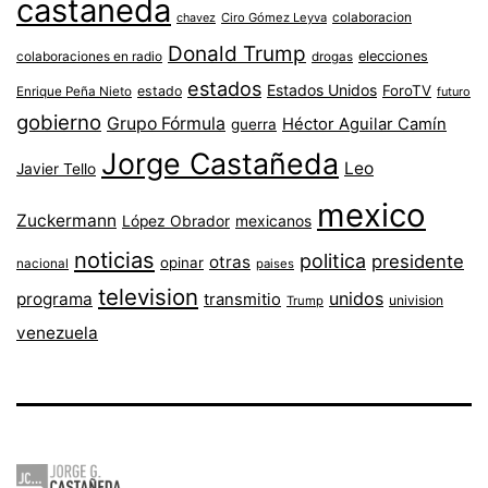
castaneda
colaboracion
chavez
Ciro Gómez Leyva
Donald Trump
colaboraciones en radio
elecciones
drogas
estados
Estados Unidos
ForoTV
estado
Enrique Peña Nieto
futuro
gobierno
Grupo Fórmula
Héctor Aguilar Camín
guerra
Jorge Castañeda
Leo
Javier Tello
mexico
Zuckermann
López Obrador
mexicanos
noticias
politica
presidente
otras
opinar
nacional
paises
television
unidos
programa
transmitio
univision
Trump
venezuela