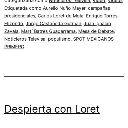
Categorizada como
Noticieros Televisa
,
Video
,
Videos
Etiquetada como
Aurelio Nuño Mayer
,
campañas
presidenciales
,
Carlos Loret de Mola
,
Enrique Torres
Elizondo
,
Jorge Castañeda Gutman
,
Juan Ignacio
Zavala
,
Martí Batres Guadarrama
,
Mesa de Debate
,
Noticieros Televisa
,
populismo
,
SPOT MEXICANOS
PRIMERO
Despierta con Loret