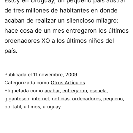
Estoy en Uruguay, un pequeño país austral
de tres millones de habitantes en donde
acaban de realizar un silencioso milagro:
hace cosa de un mes entregaron los últimos
ordenadores XO a los últimos niños del
país.
Publicada el
11 noviembre, 2009
Categorizada como
Otros Artículos
Etiquetada como
acabar
,
entregaron
,
escuela
,
gigantesco
,
internet
,
noticias
,
ordenadores
,
pequeno
,
portatil
,
ultimos
,
uruguay