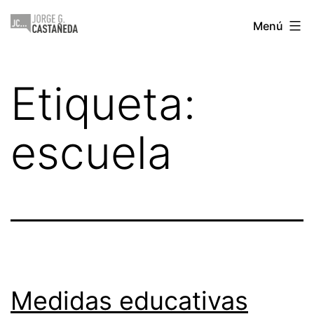
Saltar
Jorge
Menú
al
Castañeda
contenido
Etiqueta:
escuela
Medidas educativas