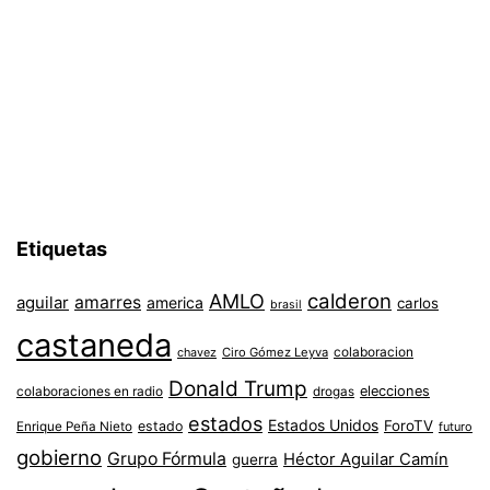
Etiquetas
AMLO
calderon
aguilar
amarres
america
carlos
brasil
castaneda
colaboracion
chavez
Ciro Gómez Leyva
Donald Trump
colaboraciones en radio
elecciones
drogas
estados
Estados Unidos
ForoTV
estado
Enrique Peña Nieto
futuro
gobierno
Grupo Fórmula
Héctor Aguilar Camín
guerra