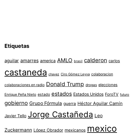
Etiquetas
AMLO
calderon
aguilar
amarres
america
carlos
brasil
castaneda
colaboracion
chavez
Ciro Gómez Leyva
Donald Trump
colaboraciones en radio
elecciones
drogas
estados
Estados Unidos
ForoTV
estado
Enrique Peña Nieto
futuro
gobierno
Grupo Fórmula
Héctor Aguilar Camín
guerra
Jorge Castañeda
Leo
Javier Tello
mexico
Zuckermann
López Obrador
mexicanos