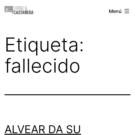
Saltar
Jorge
Menú
al
Castañeda
contenido
Etiqueta:
fallecido
ALVEAR DA SU