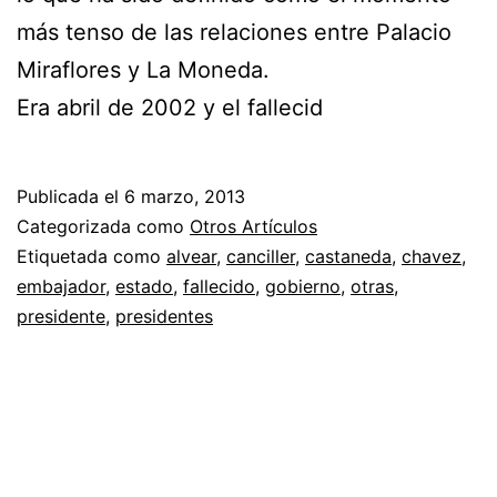
más tenso de las relaciones entre Palacio
Miraflores y La Moneda.
Era abril de 2002 y el fallecid
Publicada el
6 marzo, 2013
Categorizada como
Otros Artículos
Etiquetada como
alvear
,
canciller
,
castaneda
,
chavez
,
embajador
,
estado
,
fallecido
,
gobierno
,
otras
,
presidente
,
presidentes