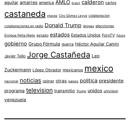
AMLO
calderon
aguilar
amarres
america
carlos
brasil
castaneda
colaboracion
chavez
Ciro Gómez Leyva
Donald Trump
colaboraciones en radio
elecciones
drogas
estados
Estados Unidos
ForoTV
estado
Enrique Peña Nieto
futuro
gobierno
Grupo Fórmula
Héctor Aguilar Camín
guerra
Jorge Castañeda
Leo
Javier Tello
mexico
Zuckermann
López Obrador
mexicanos
noticias
politica
presidente
otras
opinar
nacional
paises
television
unidos
programa
transmitio
univision
Trump
venezuela