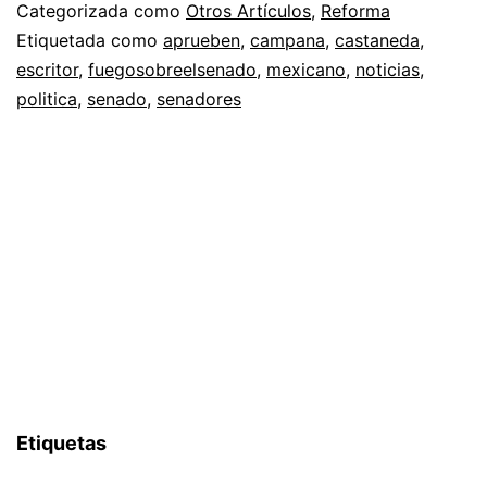
Categorizada como
Otros Artículos
,
Reforma
Etiquetada como
aprueben
,
campana
,
castaneda
,
escritor
,
fuegosobreelsenado
,
mexicano
,
noticias
,
politica
,
senado
,
senadores
Etiquetas