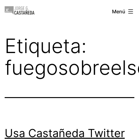
Saltar
Jorge
Menú
al
Castañeda
contenido
Etiqueta:
fuegosobreel
Usa Castañeda Twitter