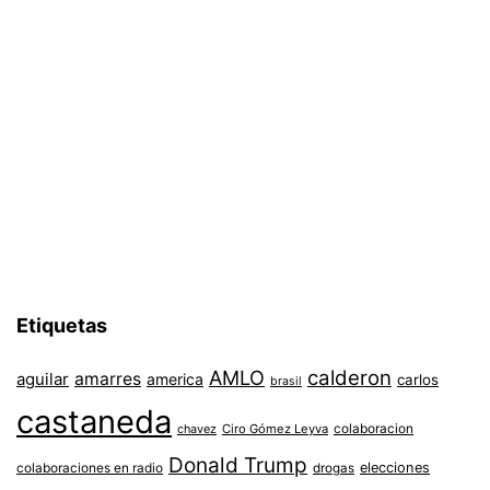
Etiquetas
AMLO
calderon
aguilar
amarres
america
carlos
brasil
castaneda
colaboracion
chavez
Ciro Gómez Leyva
Donald Trump
colaboraciones en radio
elecciones
drogas