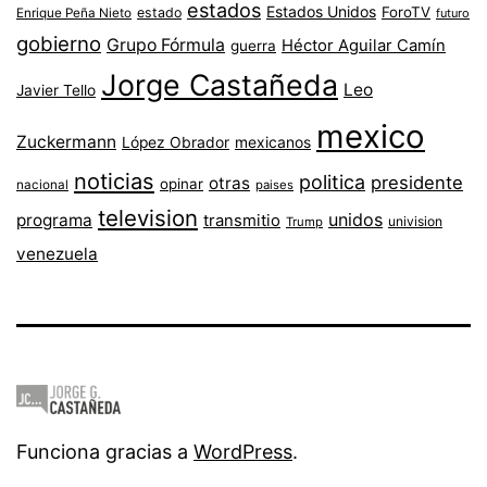
estados
Estados Unidos
ForoTV
estado
Enrique Peña Nieto
futuro
gobierno
Grupo Fórmula
Héctor Aguilar Camín
guerra
Jorge Castañeda
Leo
Javier Tello
mexico
Zuckermann
López Obrador
mexicanos
noticias
politica
presidente
otras
opinar
nacional
paises
television
unidos
programa
transmitio
univision
Trump
venezuela
Funciona gracias a
WordPress
.