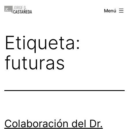
Saltar
Jorge
Menú
al
Castañeda
contenido
Etiqueta:
futuras
Colaboración del Dr.