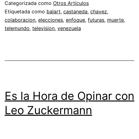
Categorizada como
Otros Artículos
Etiquetada como
balart
,
castaneda
,
chavez
,
colaboracion
,
elecciones
,
enfoque
,
futuras
,
muerte
,
telemundo
,
television
,
venezuela
Es la Hora de Opinar con
Leo Zuckermann