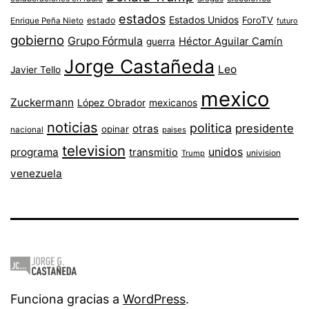
estados
Estados Unidos
ForoTV
estado
Enrique Peña Nieto
futuro
gobierno
Grupo Fórmula
Héctor Aguilar Camín
guerra
Jorge Castañeda
Leo
Javier Tello
mexico
Zuckermann
López Obrador
mexicanos
noticias
politica
presidente
otras
opinar
nacional
paises
television
unidos
programa
transmitio
univision
Trump
venezuela
Funciona gracias a
WordPress
.