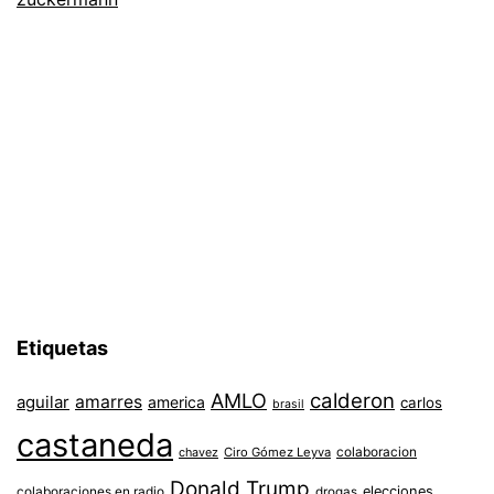
Etiquetas
AMLO
calderon
aguilar
amarres
america
carlos
brasil
castaneda
colaboracion
chavez
Ciro Gómez Leyva
Donald Trump
colaboraciones en radio
elecciones
drogas