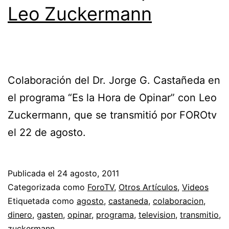
Leo Zuckermann
Colaboración del Dr. Jorge G. Castañeda en
el programa “Es la Hora de Opinar” con Leo
Zuckermann, que se transmitió por FOROtv
el 22 de agosto.
Publicada el
24 agosto, 2011
Categorizada como
ForoTV
,
Otros Artículos
,
Videos
Etiquetada como
agosto
,
castaneda
,
colaboracion
,
dinero
,
gasten
,
opinar
,
programa
,
television
,
transmitio
,
zuckermann