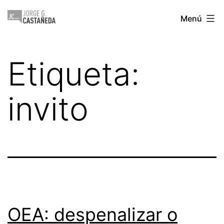
Saltar
Jorge
Menú
al
Castañeda
contenido
Etiqueta:
invito
OEA: despenalizar o