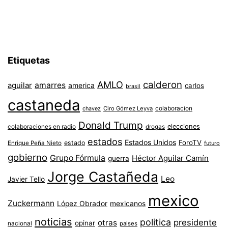
Etiquetas
AMLO
calderon
aguilar
amarres
america
carlos
brasil
castaneda
colaboracion
chavez
Ciro Gómez Leyva
Donald Trump
colaboraciones en radio
elecciones
drogas
estados
Estados Unidos
ForoTV
estado
Enrique Peña Nieto
futuro
gobierno
Grupo Fórmula
Héctor Aguilar Camín
guerra
Jorge Castañeda
Leo
Javier Tello
mexico
Zuckermann
López Obrador
mexicanos
noticias
politica
presidente
otras
opinar
nacional
paises