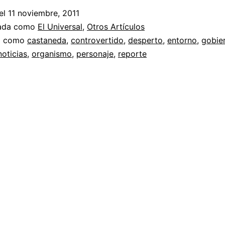
el
11 noviembre, 2011
zada como
El Universal
,
Otros Artículos
a como
castaneda
,
controvertido
,
desperto
,
entorno
,
gobie
noticias
,
organismo
,
personaje
,
reporte