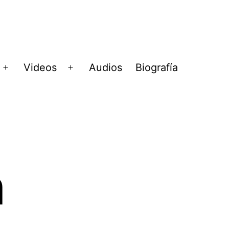
Videos
Audios
Biografía
Abrir
Abrir
menú
menú
n