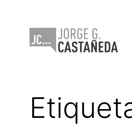
Saltar
al
contenido
Jorge
Castañeda
Etiquet