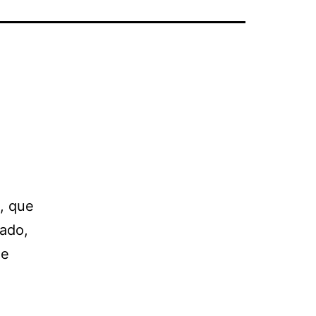
, que
zado,
je