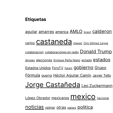
Etiquetas
AMLO
calderon
aguilar
amarres
america
brasil
castaneda
carlos
chavez
Ciro Gómez Leyva
Donald Trump
colaboracion
colaboraciones en radio
estados
elecciones
estado
drogas
Enrique Peña Nieto
gobierno
Grupo
Estados Unidos
ForoTV
futuro
Fórmula
Héctor Aguilar Camín
guerra
Javier Tello
Jorge Castañeda
Leo Zuckermann
mexico
López Obrador
mexicanos
nacional
noticias
politica
otras
opinar
paises