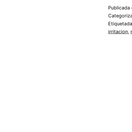
Publicada 
Categori
Etiquetad
irritacion
,