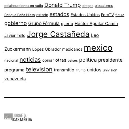
Donald Trump
colaboraciones en radio
elecciones
drogas
estados
Estados Unidos
ForoTV
estado
Enrique Peña Nieto
futuro
gobierno
Grupo Fórmula
Héctor Aguilar Camín
guerra
Jorge Castañeda
Leo
Javier Tello
mexico
Zuckermann
López Obrador
mexicanos
noticias
politica
presidente
otras
opinar
nacional
paises
television
unidos
programa
transmitio
univision
Trump
venezuela