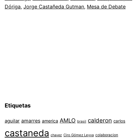
Dóriga
,
Jorge Castañeda Gutman
,
Mesa de Debate
Etiquetas
AMLO
calderon
aguilar
amarres
america
carlos
brasil
castaneda
colaboracion
chavez
Ciro Gómez Leyva