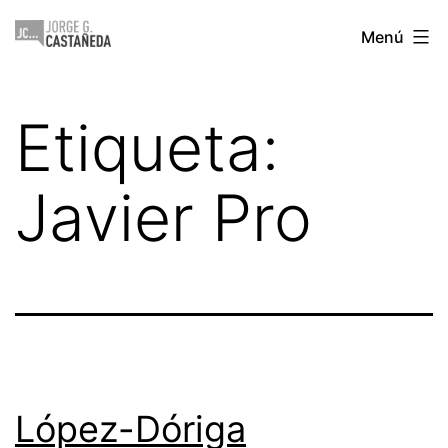
Saltar
Jorge
Menú
al
Castañeda
contenido
Etiqueta:
Javier Pro
López-Dóriga