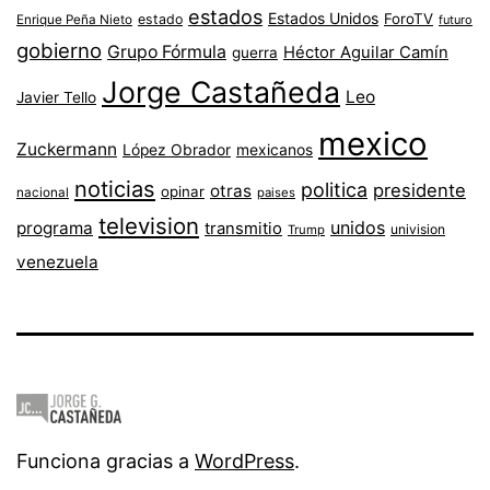
estados
Estados Unidos
ForoTV
estado
Enrique Peña Nieto
futuro
gobierno
Grupo Fórmula
Héctor Aguilar Camín
guerra
Jorge Castañeda
Leo
Javier Tello
mexico
Zuckermann
López Obrador
mexicanos
noticias
politica
presidente
otras
opinar
nacional
paises
television
unidos
programa
transmitio
univision
Trump
venezuela
Funciona gracias a
WordPress
.