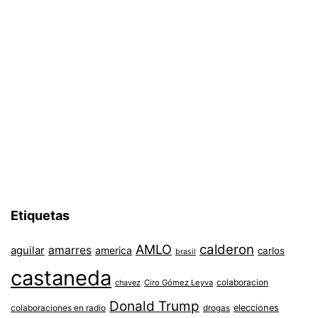
Etiquetas
AMLO
calderon
aguilar
amarres
america
carlos
brasil
castaneda
colaboracion
chavez
Ciro Gómez Leyva
Donald Trump
colaboraciones en radio
elecciones
drogas