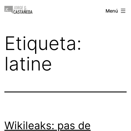
Saltar
Jorge
Menú
al
Castañeda
contenido
Etiqueta:
latine
Wikileaks: pas de