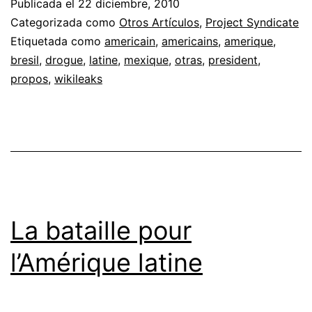
Publicada el
22 diciembre, 2010
Categorizada como
Otros Artículos
,
Project Syndicate
Etiquetada como
americain
,
americains
,
amerique
,
bresil
,
drogue
,
latine
,
mexique
,
otras
,
president
,
propos
,
wikileaks
La bataille pour
l’Amérique latine