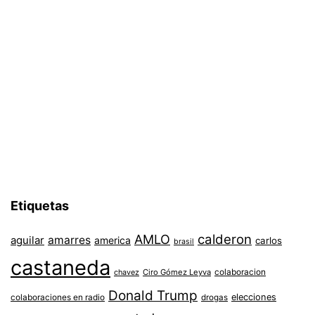
Etiquetas
AMLO
calderon
aguilar
amarres
america
carlos
brasil
castaneda
colaboracion
chavez
Ciro Gómez Leyva
Donald Trump
colaboraciones en radio
elecciones
drogas