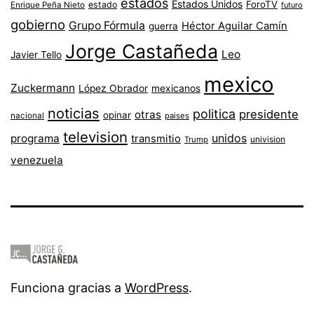
estados
Estados Unidos
ForoTV
estado
Enrique Peña Nieto
futuro
gobierno
Grupo Fórmula
Héctor Aguilar Camín
guerra
Jorge Castañeda
Leo
Javier Tello
mexico
Zuckermann
López Obrador
mexicanos
noticias
politica
presidente
otras
opinar
nacional
paises
television
unidos
programa
transmitio
univision
Trump
venezuela
Funciona gracias a
WordPress
.