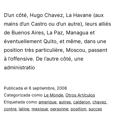
D’un côté, Hugo Chavez, La Havane (aux
mains d’un Castro ou d’un autre), leurs alliés
de Buenos Aires, La Paz, Managua et
éventuellement Quito, et même, dans une
position très particulière, Moscou, passent
à l’offensive. De l’autre côté, une
administratio
Publicada el
6 septiembre, 2008
Categorizada como
Le Monde
,
Otros Artículos
Etiquetada como
amerique
,
autres
,
calderon
,
chavez
,
contre
,
latine
,
mexique
,
personne
,
position
,
succes