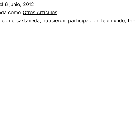
el
6 junio, 2012
zada como
Otros Artículos
a como
castaneda
,
noticieron
,
participacion
,
telemundo
,
tel