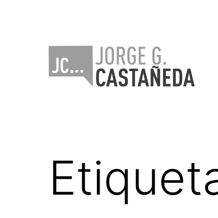
Saltar
al
contenido
Jorge
Castañeda
Etiquet