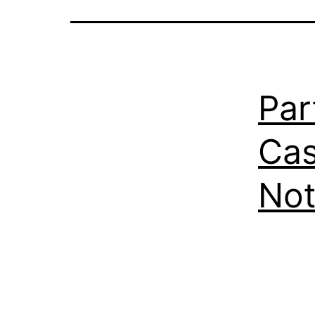
Par
Cas
Not