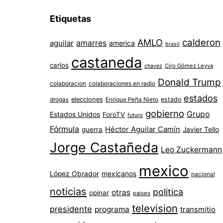
Etiquetas
AMLO
calderon
aguilar
amarres
america
brasil
castaneda
carlos
chavez
Ciro Gómez Leyva
Donald Trump
colaboracion
colaboraciones en radio
estados
elecciones
estado
drogas
Enrique Peña Nieto
gobierno
Grupo
Estados Unidos
ForoTV
futuro
Fórmula
Héctor Aguilar Camín
guerra
Javier Tello
Jorge Castañeda
Leo Zuckermann
mexico
López Obrador
mexicanos
nacional
noticias
politica
otras
opinar
paises
television
presidente
programa
transmitio