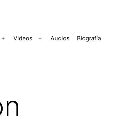
Videos
Audios
Biografía
Abrir
Abrir
menú
menú
on