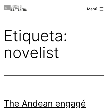
Saltar
Jorge
Menú
al
Castañeda
contenido
Etiqueta:
novelist
The Andean engagé