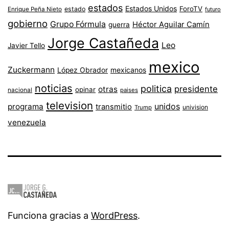
estados
Estados Unidos
ForoTV
estado
Enrique Peña Nieto
futuro
gobierno
Grupo Fórmula
Héctor Aguilar Camín
guerra
Jorge Castañeda
Leo
Javier Tello
mexico
Zuckermann
López Obrador
mexicanos
noticias
politica
presidente
otras
opinar
nacional
paises
television
unidos
programa
transmitio
univision
Trump
venezuela
Funciona gracias a
WordPress
.