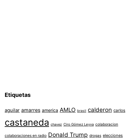
Etiquetas
AMLO
calderon
aguilar
amarres
america
carlos
brasil
castaneda
colaboracion
chavez
Ciro Gómez Leyva
Donald Trump
colaboraciones en radio
elecciones
drogas