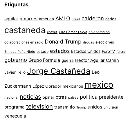
Etiquetas
AMLO
calderon
aguilar
amarres
america
carlos
brasil
castaneda
colaboracion
chavez
Ciro Gómez Leyva
Donald Trump
colaboraciones en radio
elecciones
drogas
estados
Estados Unidos
ForoTV
estado
Enrique Peña Nieto
futuro
gobierno
Grupo Fórmula
Héctor Aguilar Camín
guerra
Jorge Castañeda
Leo
Javier Tello
mexico
Zuckermann
López Obrador
mexicanos
noticias
politica
presidente
otras
opinar
nacional
paises
television
unidos
programa
transmitio
univision
Trump
venezuela