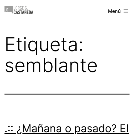
Saltar
Jorge
Menú
al
Castañeda
contenido
Etiqueta:
semblante
.:: ¿Mañana o pasado? El