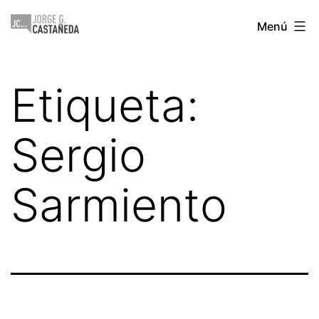
Saltar
Jorge
Menú
al
Castañeda
contenido
Etiqueta:
Sergio
Sarmiento