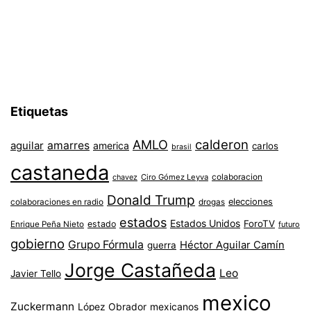
Etiquetas
AMLO
calderon
aguilar
amarres
america
carlos
brasil
castaneda
colaboracion
chavez
Ciro Gómez Leyva
Donald Trump
colaboraciones en radio
elecciones
drogas
estados
Estados Unidos
ForoTV
estado
Enrique Peña Nieto
futuro
gobierno
Grupo Fórmula
Héctor Aguilar Camín
guerra
Jorge Castañeda
Leo
Javier Tello
mexico
Zuckermann
López Obrador
mexicanos