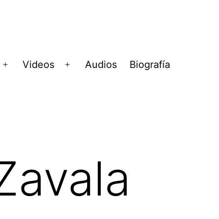
Videos
Audios
Biografía
Abrir
Abrir
menú
menú
Zavala