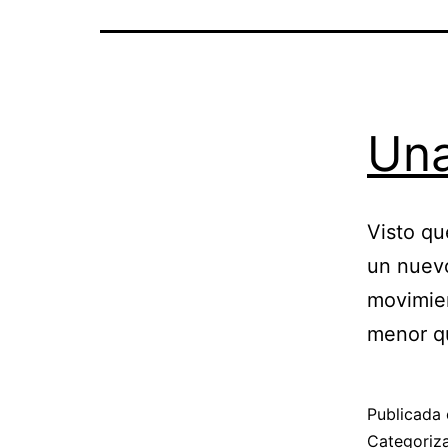
Una
Visto qu
un nuevo
movimien
menor qu
Publicada 
Categori