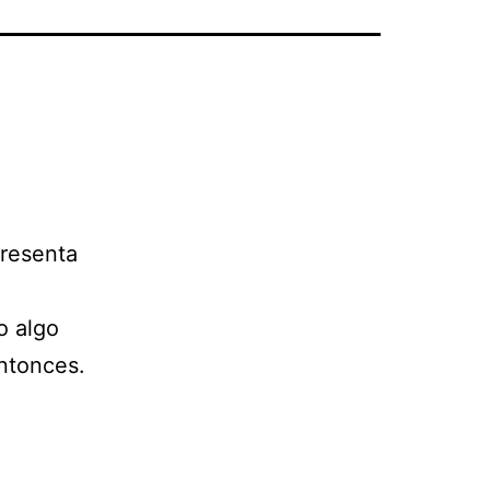
presenta
o algo
entonces.