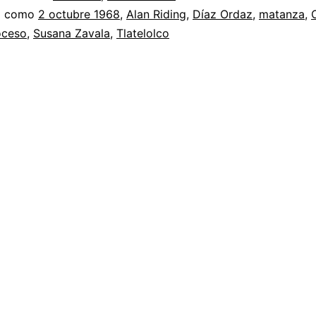
a como
2 octubre 1968
,
Alan Riding
,
Díaz Ordaz
,
matanza
,
oceso
,
Susana Zavala
,
Tlatelolco