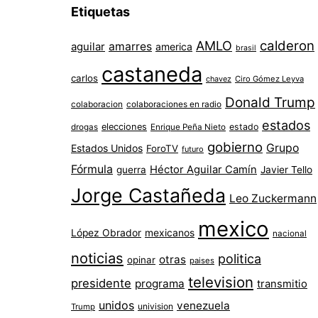
Etiquetas
AMLO
calderon
aguilar
amarres
america
brasil
castaneda
carlos
chavez
Ciro Gómez Leyva
Donald Trump
colaboracion
colaboraciones en radio
estados
elecciones
estado
drogas
Enrique Peña Nieto
gobierno
Grupo
Estados Unidos
ForoTV
futuro
Fórmula
Héctor Aguilar Camín
guerra
Javier Tello
Jorge Castañeda
Leo Zuckermann
mexico
López Obrador
mexicanos
nacional
noticias
politica
otras
opinar
paises
television
presidente
programa
transmitio
unidos
venezuela
univision
Trump