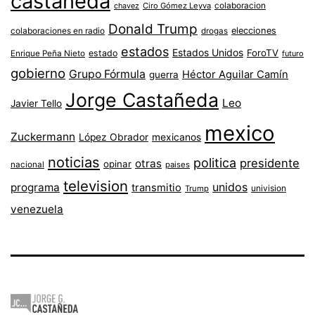
castaneda
colaboracion
chavez
Ciro Gómez Leyva
Donald Trump
colaboraciones en radio
elecciones
drogas
estados
Estados Unidos
ForoTV
estado
Enrique Peña Nieto
futuro
gobierno
Grupo Fórmula
Héctor Aguilar Camín
guerra
Jorge Castañeda
Leo
Javier Tello
mexico
Zuckermann
López Obrador
mexicanos
noticias
politica
presidente
otras
opinar
nacional
paises
television
unidos
programa
transmitio
univision
Trump
venezuela