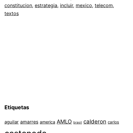
constitucion
,
estrategia
,
incluir
,
mexico
,
telecom
,
textos
Etiquetas
AMLO
calderon
aguilar
amarres
america
carlos
brasil