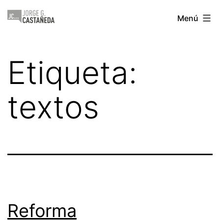
Saltar
Jorge
Menú
al
Castañeda
contenido
Etiqueta:
textos
Reforma