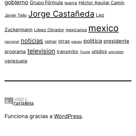
gobierno
Grupo Fórmula
Héctor Aguilar Camín
guerra
Jorge Castañeda
Leo
Javier Tello
mexico
Zuckermann
López Obrador
mexicanos
noticias
politica
presidente
otras
opinar
nacional
paises
television
unidos
programa
transmitio
univision
Trump
venezuela
Funciona gracias a
WordPress
.