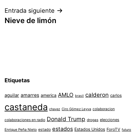
entradas
Entrada siguiente
Nieve de limón
Etiquetas
AMLO
calderon
aguilar
amarres
america
carlos
brasil
castaneda
colaboracion
chavez
Ciro Gómez Leyva
Donald Trump
colaboraciones en radio
elecciones
drogas
estados
Estados Unidos
ForoTV
estado
Enrique Peña Nieto
futuro