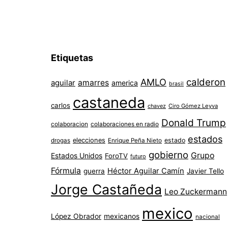
Etiquetas
AMLO
calderon
aguilar
amarres
america
brasil
castaneda
carlos
chavez
Ciro Gómez Leyva
Donald Trump
colaboracion
colaboraciones en radio
estados
elecciones
estado
drogas
Enrique Peña Nieto
gobierno
Grupo
Estados Unidos
ForoTV
futuro
Fórmula
Héctor Aguilar Camín
guerra
Javier Tello
Jorge Castañeda
Leo Zuckermann
mexico
López Obrador
mexicanos
nacional