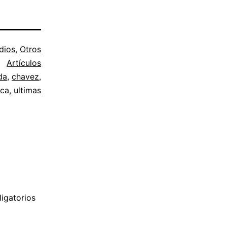
dios
,
Otros
Artículos
da
,
chavez
,
ica
,
ultimas
igatorios