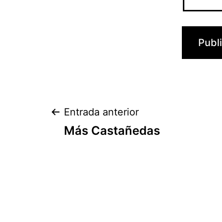
Navegación
Entrada anterior
Más Castañedas
de
entradas