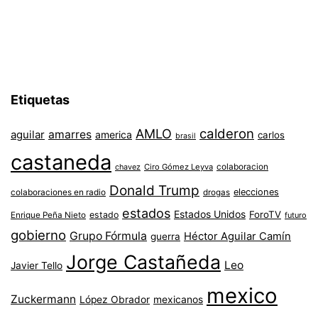
Etiquetas
AMLO
calderon
aguilar
amarres
america
carlos
brasil
castaneda
colaboracion
chavez
Ciro Gómez Leyva
Donald Trump
colaboraciones en radio
elecciones
drogas
estados
Estados Unidos
ForoTV
estado
Enrique Peña Nieto
futuro
gobierno
Grupo Fórmula
Héctor Aguilar Camín
guerra
Jorge Castañeda
Leo
Javier Tello
mexico
Zuckermann
López Obrador
mexicanos