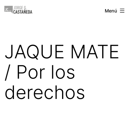
Saltar
Jorge
Menú
al
Castañeda
contenido
JAQUE MATE
/ Por los
derechos