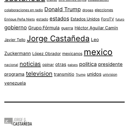
Donald Trump
colaboraciones en radio
elecciones
drogas
estados
Estados Unidos
ForoTV
estado
Enrique Peña Nieto
futuro
gobierno
Grupo Fórmula
Héctor Aguilar Camín
guerra
Jorge Castañeda
Leo
Javier Tello
mexico
Zuckermann
López Obrador
mexicanos
noticias
politica
presidente
otras
opinar
nacional
paises
television
unidos
programa
transmitio
univision
Trump
venezuela