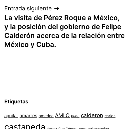
Entrada siguiente
La visita de Pérez Roque a México,
y la posición del gobierno de Felipe
Calderón acerca de la relación entre
México y Cuba.
Etiquetas
AMLO
calderon
aguilar
amarres
america
carlos
brasil
castaneda
colaboracion
chavez
Ciro Gómez Leyva