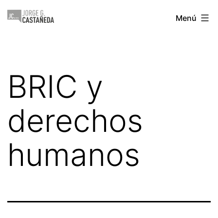
Saltar
Jorge
Menú
al
Castañeda
contenido
BRIC y
derechos
humanos