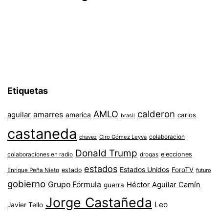
Etiquetas
AMLO
calderon
aguilar
amarres
america
carlos
brasil
castaneda
colaboracion
chavez
Ciro Gómez Leyva
Donald Trump
colaboraciones en radio
elecciones
drogas
estados
Estados Unidos
ForoTV
estado
Enrique Peña Nieto
futuro
gobierno
Grupo Fórmula
Héctor Aguilar Camín
guerra
Jorge Castañeda
Leo
Javier Tello