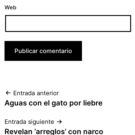
Web
Navegación
Entrada anterior
Aguas con el gato por liebre
de
entradas
Entrada siguiente
Revelan ‘arreglos’ con narco