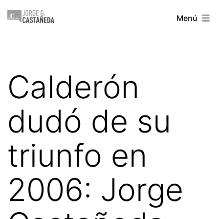
Saltar
Jorge
Menú
al
Castañeda
contenido
Calderón
dudó de su
triunfo en
2006: Jorge