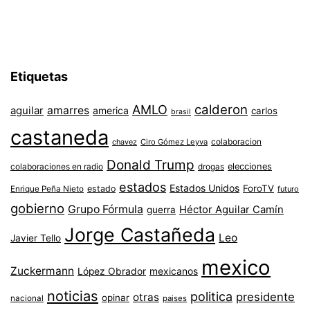
Etiquetas
AMLO
calderon
aguilar
amarres
america
carlos
brasil
castaneda
colaboracion
chavez
Ciro Gómez Leyva
Donald Trump
colaboraciones en radio
elecciones
drogas
estados
Estados Unidos
ForoTV
estado
Enrique Peña Nieto
futuro
gobierno
Grupo Fórmula
Héctor Aguilar Camín
guerra
Jorge Castañeda
Leo
Javier Tello
mexico
Zuckermann
López Obrador
mexicanos
noticias
politica
presidente
otras
opinar
nacional
paises