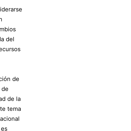
iderarse
n
ambios
da del
recursos
ción de
 de
ad de la
ste tema
nacional
 es