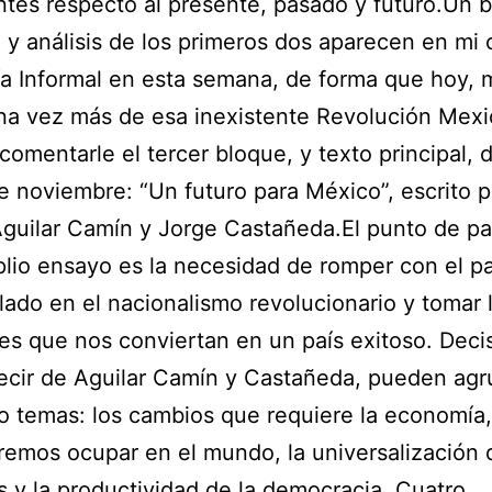
ntes respecto al presente, pasado y futuro.Un 
y análisis de los primeros dos aparecen en mi
a Informal en esta semana, de forma que hoy, 
na vez más de esa inexistente Revolución Mexi
 comentarle el tercer bloque, y texto principal, d
 noviembre: “Un futuro para México”, escrito p
guilar Camín y Jorge Castañeda.El punto de pa
lio ensayo es la necesidad de romper con el p
ado en el nacionalismo revolucionario y tomar 
es que nos conviertan en un país exitoso. Deci
ecir de Aguilar Camín y Castañeda, pueden agr
o temas: los cambios que requiere la economía, 
emos ocupar en el mundo, la universalización 
 y la productividad de la democracia. Cuatro