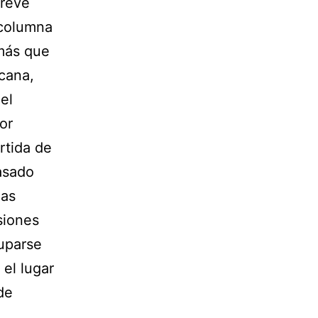
breve
 columna
más que
cana,
el
or
rtida de
asado
las
siones
uparse
el lugar
de