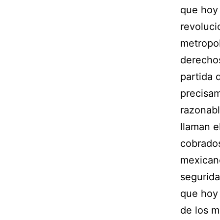
que hoy 
revoluci
metropol
derechos
partida d
precisam
razonabl
llaman e
cobrados
mexicano
segurida
que hoy 
de los m