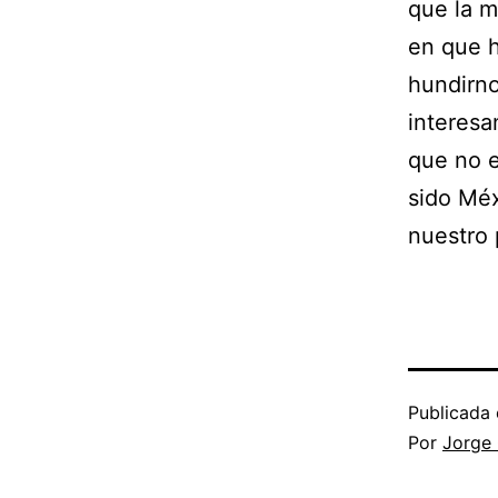
que la m
en que h
hundirno
interesa
que no e
sido Méx
nuestro 
Publicada 
Por
Jorge