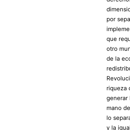
dimensi
por sepa
implemen
que requ
otro mun
de la ec
redistri
Revoluci
riqueza 
generar 
mano de 
lo separ
y la igu