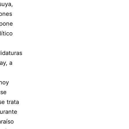
suya,
iones
opone
ítico
didaturas
ay, a
 hoy
 se
se trata
durante
araíso