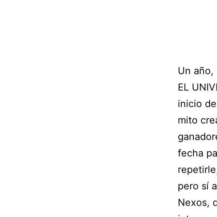
Un año,
EL UNIV
inicio d
mito cre
ganadore
fecha pa
repetirl
pero sí 
Nexos, q