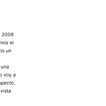
e 2009
mos el
mos un
s una
o voy a
specto,
vista