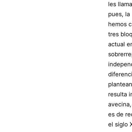
les llam
pues, la
hemos c
tres blo
actual e
sobrerre
independ
diferenc
plantean
resulta 
avecina,
es de re
el siglo