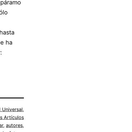
l páramo
ólo
 hasta
ue ha
:
l Universal
,
s Artículos
ar
,
autores
,