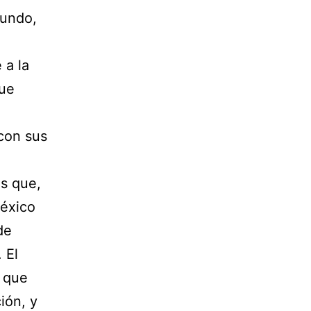
mundo,
 a la
que
con sus
es que,
México
de
 El
n que
ión, y