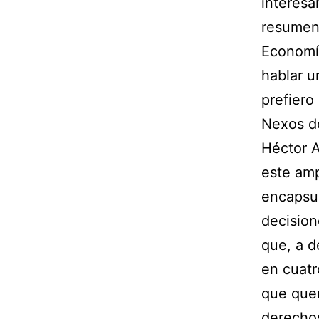
interesa
resumen 
Economí
hablar u
prefiero
Nexos de
Héctor A
este amp
encapsul
decision
que, a d
en cuatr
que quer
derechos