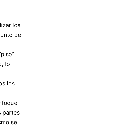
izar los
punto de
“piso”
, lo
os los
enfoque
 partes
ismo se