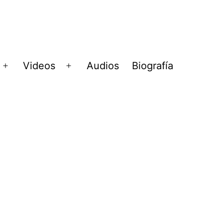
Videos
Audios
Biografía
Abrir
Abrir
menú
menú