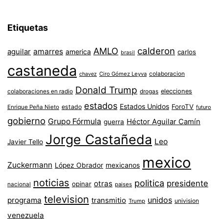
Etiquetas
AMLO
calderon
aguilar
amarres
america
carlos
brasil
castaneda
colaboracion
chavez
Ciro Gómez Leyva
Donald Trump
colaboraciones en radio
elecciones
drogas
estados
Estados Unidos
ForoTV
estado
Enrique Peña Nieto
futuro
gobierno
Grupo Fórmula
Héctor Aguilar Camín
guerra
Jorge Castañeda
Leo
Javier Tello
mexico
Zuckermann
López Obrador
mexicanos
noticias
politica
presidente
otras
opinar
nacional
paises
television
unidos
programa
transmitio
univision
Trump
venezuela