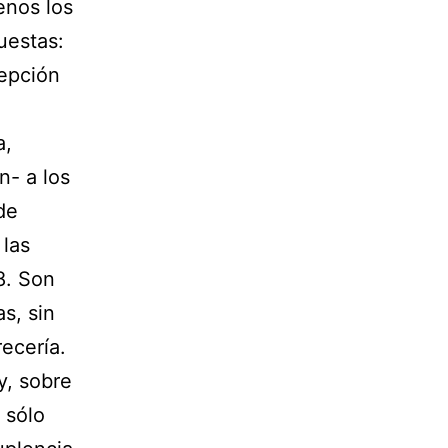
enos los
uestas:
cepción
a,
n- a los
de
 las
8. Son
s, sin
ecería.
y, sobre
 sólo