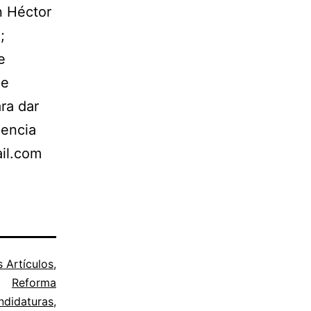
n Héctor
;
e
ue
ra dar
iencia
il.com
s Artículos
,
Reforma
ndidaturas
,