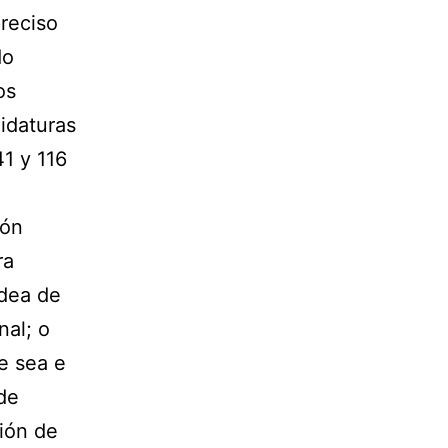
preciso
do
os
didaturas
41 y 116
ión
ra
idea de
nal; o
e sea e
de
ción de