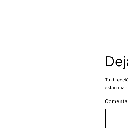
Dej
Tu direcci
están mar
Comenta