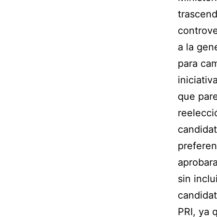
trascend
controve
a la gen
para cam
iniciati
que pare
reelecci
candidat
preferen
aprobara
sin incl
candidat
PRI, ya 