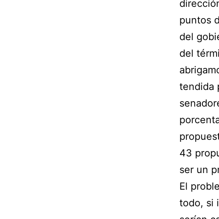
direcció
puntos d
del gobi
del térm
abrigamo
tendida 
senadore
porcenta
propuest
43 propu
ser un p
El probl
todo, si