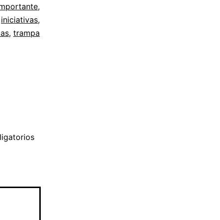
importante
,
,
iniciativas
,
tas
,
trampa
igatorios