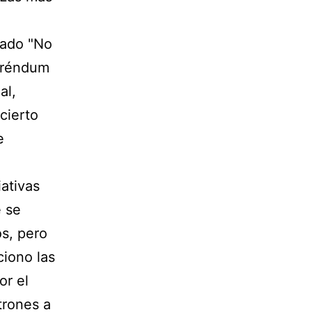
gado "No
feréndum
al,
cierto
e
iativas
e se
s, pero
ciono las
or el
trones a