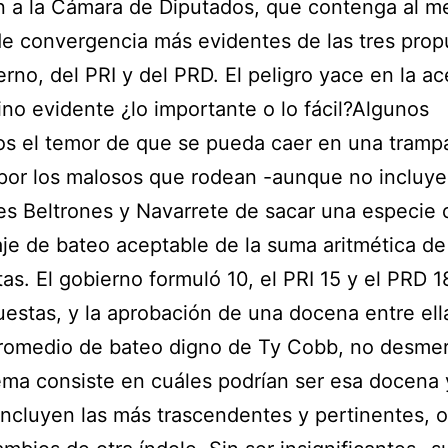
n a la Cámara de Diputados, que contenga al m
e convergencia más evidentes de las tres prop
erno, del PRI y del PRD. El peligro yace en la a
ino evidente ¿lo importante o lo fácil?Algunos
s el temor de que se pueda caer en una tramp
por los malosos que rodean -aunque no incluye
s Beltrones y Navarrete de sacar una especie 
je de bateo aceptable de la suma aritmética de
as. El gobierno formuló 10, el PRI 15 y el PRD 1
estas, y la aprobación de una docena entre ella
romedio de bateo digno de Ty Cobb, no desmer
ema consiste en cuáles podrían ser esa docena 
 incluyen las más trascendentes y pertinentes, o