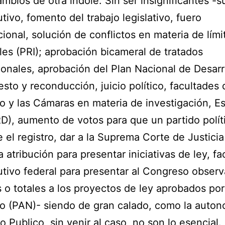
ambios de otra índole. Sin ser insignificantes -s
utivo, fomento del trabajo legislativo, fuero
cional, solución de conflictos en materia de lími
iales (PRI); aprobación bicameral de tratados
ionales, aprobación del Plan Nacional de Desarro
sto y reconducción, juicio político, facultades 
 y las Cámaras en materia de investigación, E
RD), aumento de votos para que un partido polít
 el registro, dar a la Suprema Corte de Justicia
a atribución para presentar iniciativas de ley, fa
utivo federal para presentar al Congreso obser
s o totales a los proyectos de ley aprobados por
 (PAN)- siendo de gran calado, como la auton
io Publico, sin venir al caso, no son lo esencial