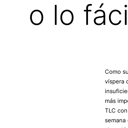
o lo fáci
Como su
víspera 
insufici
más impo
TLC con 
semana 