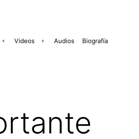
Videos
Audios
Biografía
Abrir
Abrir
menú
menú
ortante