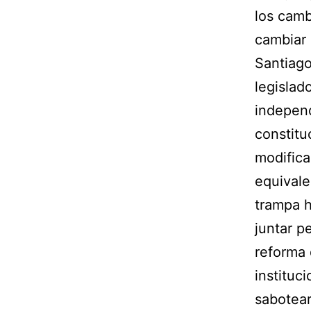
los camb
cambiar 
Santiago
legislad
independ
constitu
modifica
equivalen
trampa h
juntar p
reforma 
instituc
sabotear