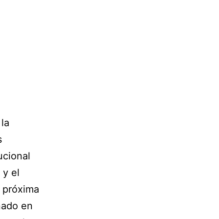
la
s
ucional
 y el
a próxima
nado en