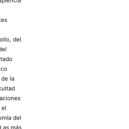
uplencia
tes
llo, del
del
stado
ico
 de la
cultad
vaciones
 el
omía del
. Las más