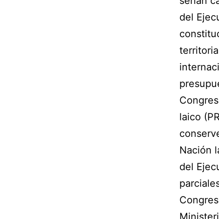
serían c
del Ejec
constitu
territor
internac
presupue
Congreso
laico (P
conserve
Nación l
del Ejec
parciale
Congreso
Minister