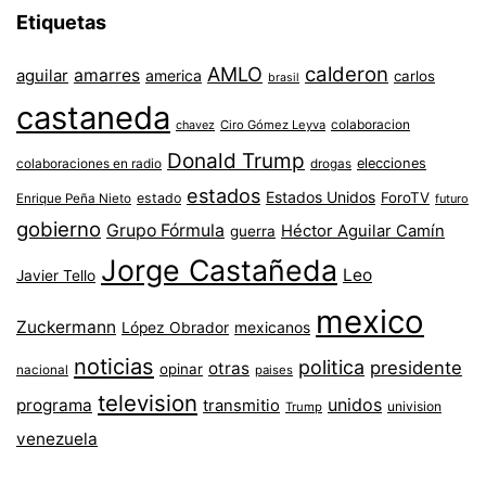
Etiquetas
AMLO
calderon
aguilar
amarres
america
carlos
brasil
castaneda
colaboracion
chavez
Ciro Gómez Leyva
Donald Trump
colaboraciones en radio
elecciones
drogas
estados
Estados Unidos
ForoTV
estado
Enrique Peña Nieto
futuro
gobierno
Grupo Fórmula
Héctor Aguilar Camín
guerra
Jorge Castañeda
Leo
Javier Tello
mexico
Zuckermann
López Obrador
mexicanos
noticias
politica
presidente
otras
opinar
nacional
paises
television
unidos
programa
transmitio
univision
Trump
venezuela