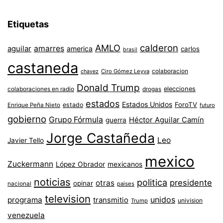
Etiquetas
AMLO
calderon
aguilar
amarres
america
carlos
brasil
castaneda
colaboracion
chavez
Ciro Gómez Leyva
Donald Trump
colaboraciones en radio
elecciones
drogas
estados
Estados Unidos
ForoTV
estado
Enrique Peña Nieto
futuro
gobierno
Grupo Fórmula
Héctor Aguilar Camín
guerra
Jorge Castañeda
Leo
Javier Tello
mexico
Zuckermann
López Obrador
mexicanos
noticias
politica
presidente
otras
opinar
nacional
paises
television
unidos
programa
transmitio
univision
Trump
venezuela