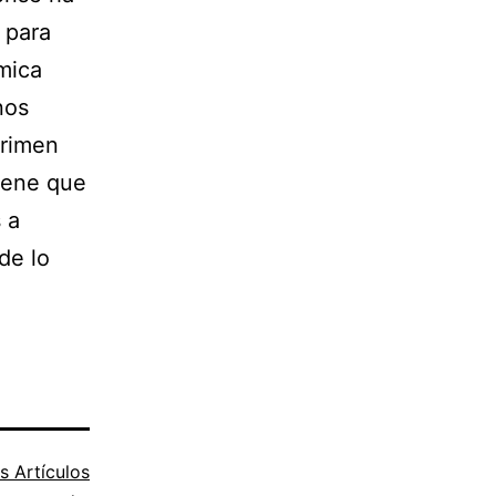
 para
mica
nos
crimen
iene que
s a
de lo
s Artículos