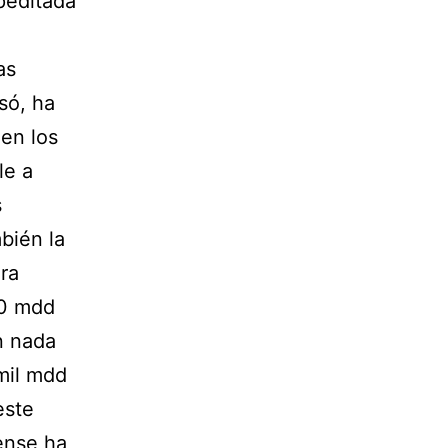
peditada
as
só, ha
en los
le a
s
bién la
ara
00 mdd
n nada
 mil mdd
este
ense ha