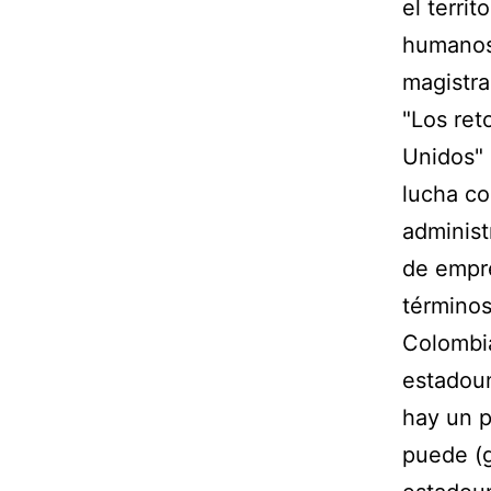
el terri
humanos.
magistra
"Los ret
Unidos" 
lucha co
administ
de empre
términos
Colombia
estadoun
hay un p
puede (g