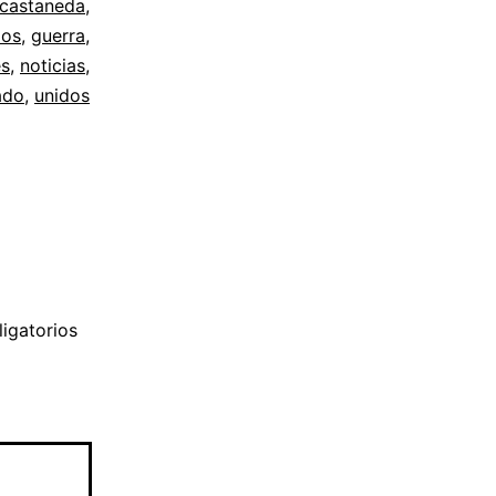
castaneda
,
dos
,
guerra
,
es
,
noticias
,
ado
,
unidos
igatorios