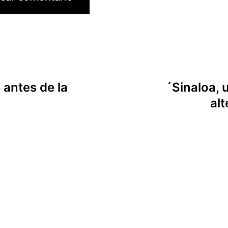
 antes de la
´Sinaloa, 
al