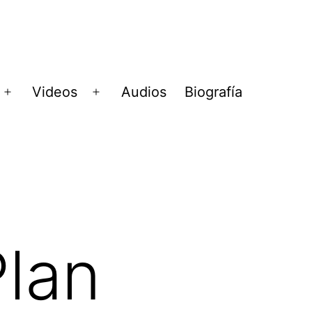
Videos
Audios
Biografía
Abrir
Abrir
menú
menú
Plan