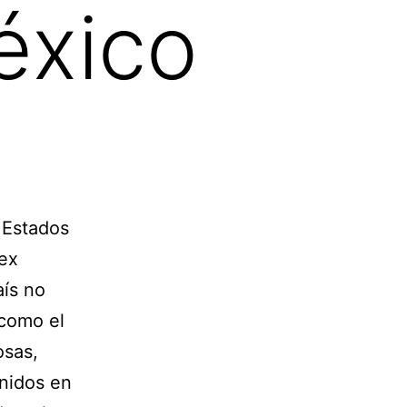
éxico
s Estados
 ex
aís no
 como el
osas,
Unidos en