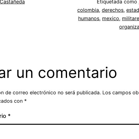
 Castañeda
Etiquetada como
colombia
,
derechos
,
esta
humanos
,
mexico
,
militar
organiz
ar un comentario
ón de correo electrónico no será publicada.
Los campos obl
cados con
*
rio
*