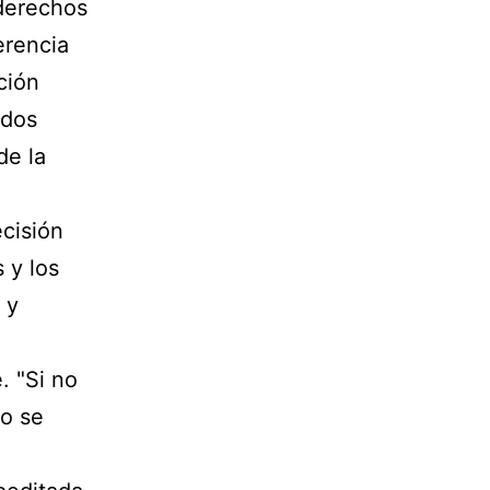
 derechos
erencia
ción
ados
de la
ecisión
 y los
 y
. "Si no
no se