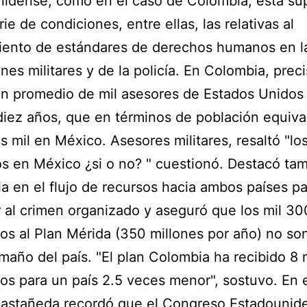
idense, como en el caso de Colombia, está su
ie de condiciones, entre ellas, las relativas al
iento de estándares de derechos humanos en l
nes militares y de la policía. En Colombia, preci
n promedio de mil asesores de Estados Unidos 
diez años, que en términos de población equiva
es mil en México. Asesores militares, resaltó "lo
 en México ¿si o no? " cuestionó. Destacó tam
ia en el flujo de recursos hacia ambos países p
 al crimen organizado y aseguró que los mil 3
os al Plan Mérida (350 millones por año) no so
amaño del país. "El plan Colombia ha recibido 8
os para un país 2.5 veces menor", sostuvo. En 
Castañeda recordó que el Congreso Estadounid