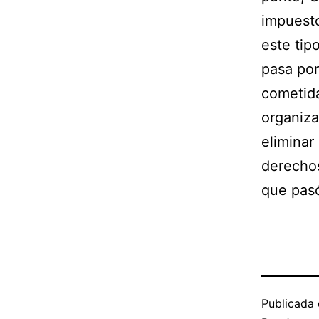
impuesto
este tip
pasa por
cometida
organiza
eliminar 
derechos
que pas
Publicada 