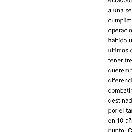
estadoun
a una ser
cumplim
operacio
habido u
últimos 
tener tr
queremos
diferenc
combatir
destinad
por el t
en 10 añ
punto, 