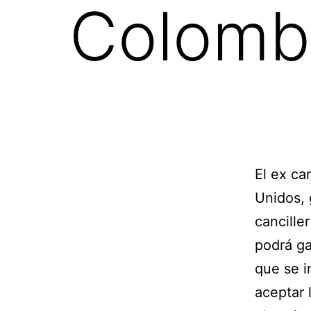
Colombi
El ex ca
Unidos, 
cancille
podrá ga
que se i
aceptar 