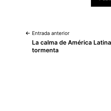
Navegación
Entrada anterior
La calma de América Latina
de
tormenta
entradas