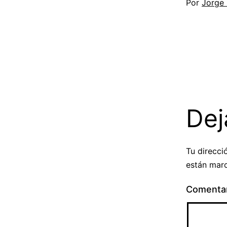
Por
Jorge
Dej
Tu direcci
están mar
Comenta