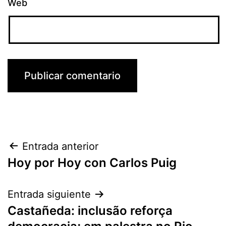
Web
Navegación
Entrada anterior
Hoy por Hoy con Carlos Puig
de
entradas
Entrada siguiente
Castañeda: inclusão reforça