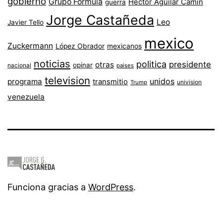
gobierno
Grupo Fórmula
Héctor Aguilar Camín
guerra
Jorge Castañeda
Leo
Javier Tello
mexico
Zuckermann
López Obrador
mexicanos
noticias
politica
presidente
otras
opinar
nacional
paises
television
unidos
programa
transmitio
univision
Trump
venezuela
Funciona gracias a
WordPress
.