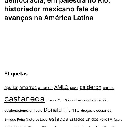
democracia; em palestra no Rio,
historiador mexicano fala de
avanços na América Latina
Etiquetas
AMLO
calderon
aguilar
amarres
america
carlos
brasil
castaneda
colaboracion
chavez
Ciro Gómez Leyva
Donald Trump
colaboraciones en radio
elecciones
drogas
estados
Estados Unidos
ForoTV
estado
Enrique Peña Nieto
futuro