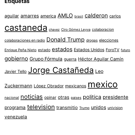
Etiquetas
AMLO
calderon
aguilar
amarres
america
carlos
brasil
castaneda
colaboracion
chavez
Ciro Gómez Leyva
Donald Trump
colaboraciones en radio
elecciones
drogas
estados
Estados Unidos
ForoTV
estado
Enrique Peña Nieto
futuro
gobierno
Grupo Fórmula
Héctor Aguilar Camín
guerra
Jorge Castañeda
Leo
Javier Tello
mexico
Zuckermann
López Obrador
mexicanos
noticias
politica
presidente
otras
opinar
nacional
paises
television
unidos
programa
transmitio
univision
Trump
venezuela