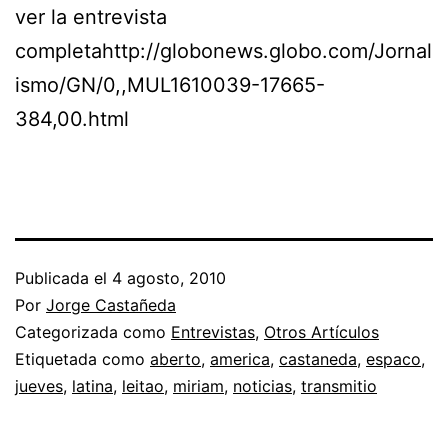
ver la entrevista
completahttp://globonews.globo.com/Jornal
ismo/GN/0,,MUL1610039-17665-
384,00.html
Publicada el
4 agosto, 2010
Por
Jorge Castañeda
Categorizada como
Entrevistas
,
Otros Artículos
Etiquetada como
aberto
,
america
,
castaneda
,
espaco
,
jueves
,
latina
,
leitao
,
miriam
,
noticias
,
transmitio