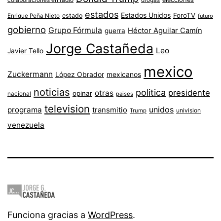
drogas
estados
Estados Unidos
ForoTV
estado
Enrique Peña Nieto
futuro
gobierno
Grupo Fórmula
Héctor Aguilar Camín
guerra
Jorge Castañeda
Leo
Javier Tello
mexico
Zuckermann
López Obrador
mexicanos
noticias
politica
presidente
otras
opinar
nacional
paises
television
unidos
programa
transmitio
univision
Trump
venezuela
Funciona gracias a
WordPress
.