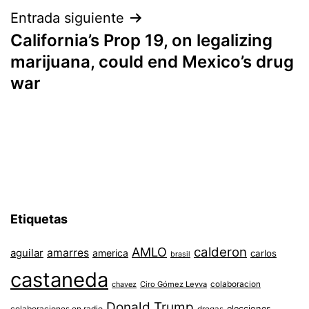
entradas
Entrada siguiente
California’s Prop 19, on legalizing
marijuana, could end Mexico’s drug
war
Etiquetas
AMLO
calderon
aguilar
amarres
america
carlos
brasil
castaneda
colaboracion
chavez
Ciro Gómez Leyva
Donald Trump
colaboraciones en radio
elecciones