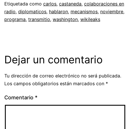
Etiquetada como
carlos
,
castaneda
,
colaboraciones en
radio
,
diplomaticos
,
hablaron
,
mecanismos
,
noviembre
,
programa
,
transmitio
,
washington
,
wikileaks
Dejar un comentario
Tu dirección de correo electrónico no será publicada.
Los campos obligatorios están marcados con
*
Comentario
*