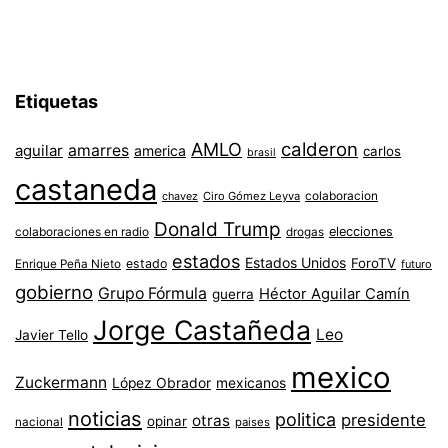
Etiquetas
AMLO
calderon
aguilar
amarres
america
carlos
brasil
castaneda
colaboracion
chavez
Ciro Gómez Leyva
Donald Trump
colaboraciones en radio
elecciones
drogas
estados
Estados Unidos
ForoTV
estado
Enrique Peña Nieto
futuro
gobierno
Grupo Fórmula
Héctor Aguilar Camín
guerra
Jorge Castañeda
Leo
Javier Tello
mexico
Zuckermann
López Obrador
mexicanos
noticias
politica
presidente
otras
opinar
nacional
paises