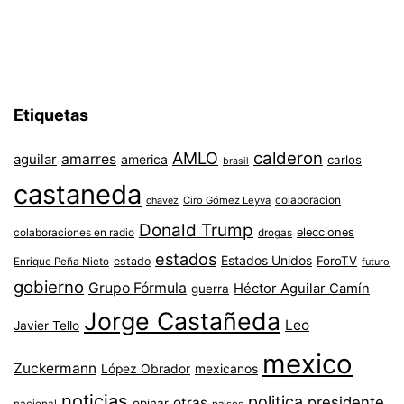
Etiquetas
AMLO
calderon
aguilar
amarres
america
carlos
brasil
castaneda
colaboracion
chavez
Ciro Gómez Leyva
Donald Trump
colaboraciones en radio
elecciones
drogas
estados
Estados Unidos
ForoTV
estado
Enrique Peña Nieto
futuro
gobierno
Grupo Fórmula
Héctor Aguilar Camín
guerra
Jorge Castañeda
Leo
Javier Tello
mexico
Zuckermann
López Obrador
mexicanos
noticias
politica
presidente
otras
opinar