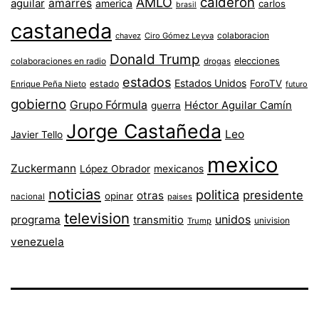
AMLO
calderon
aguilar
amarres
america
carlos
brasil
castaneda
colaboracion
chavez
Ciro Gómez Leyva
Donald Trump
colaboraciones en radio
elecciones
drogas
estados
Estados Unidos
ForoTV
estado
Enrique Peña Nieto
futuro
gobierno
Grupo Fórmula
Héctor Aguilar Camín
guerra
Jorge Castañeda
Leo
Javier Tello
mexico
Zuckermann
López Obrador
mexicanos
noticias
politica
presidente
otras
opinar
nacional
paises
television
unidos
programa
transmitio
univision
Trump
venezuela