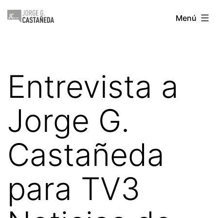
Saltar
Jorge
Menú
al
Castañeda
contenido
Entrevista a
Jorge G.
Castañeda
para TV3