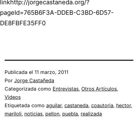
linkhttp://jorgecastaneda.org/?
pageId=765B6F3A-DDEB-C3BD-6D57-
DE8FBFE35FF0
Publicada el
11 marzo, 2011
Por
Jorge Castañeda
Categorizada como
Entrevistas
,
Otros Artículos
,
Videos
Etiquetada como
aguilar
,
castaneda
,
coautoria
,
hector
,
mariloli
,
noticias
,
pellon
,
puebla
,
realizada