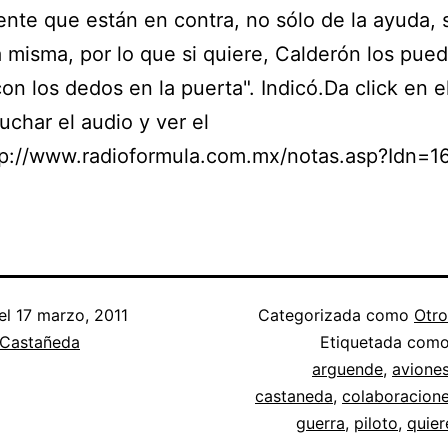
nte que están en contra, no sólo de la ayuda, 
a misma, por lo que si quiere, Calderón los pue
con los dedos en la puerta". Indicó.Da click en el
uchar el audio y ver el
tp://www.radioformula.com.mx/notas.asp?Idn=1
el
17 marzo, 2011
Categorizada como
Otro
 Castañeda
Etiquetada com
arguende
,
avione
castaneda
,
colaboracione
guerra
,
piloto
,
quier