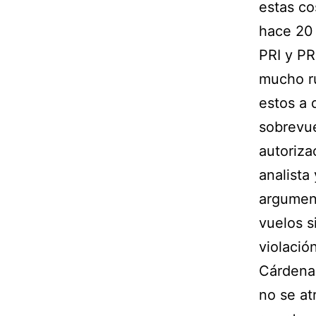
estas co
hace 20 
PRI y PR
mucho ru
estos a 
sobrevue
autoriza
analista
argumen
vuelos s
violació
Cárdenas
no se at