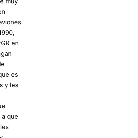
be muy
on
aviones
1990,
 PGR en
ngan
de
que es
s y les
ue
s a que
les
y