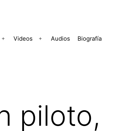
Videos
Audios
Biografía
Abrir
Abrir
menú
menú
 piloto,