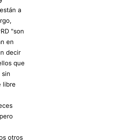
 están a
rgo,
PRD "son
án en
n decir
ellos que
 sin
 libre
eces
 pero
os otros