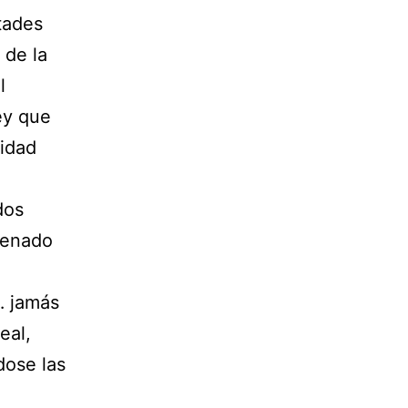
tades
 de la
l
ey que
lidad
dos
Senado
… jamás
eal,
dose las