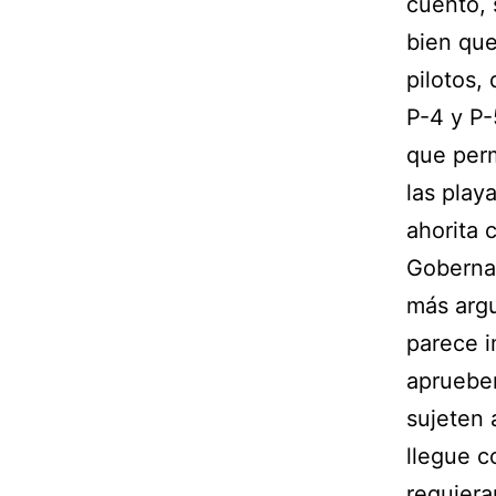
cuento, 
bien que
pilotos,
P-4 y P-
que perm
las play
ahorita 
Gobernac
más argu
parece i
aprueben
sujeten 
llegue c
requiera