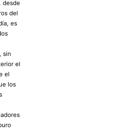
, desde
ros del
día, es
dos
 sin
erior el
e el
ue los
s
ladores
puro