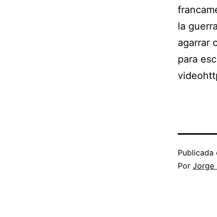
francame
la guerr
agarrar 
para esc
videoht
Publicada 
Por
Jorge