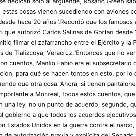
se dedican solo al argüende, Rosario Green sa
 estas cosas vienen sucediendo con aviones c
 desde hace 20 años".Recordó que los famosos 
5 que autorizó Carlos Salinas de Gortari desde 
itió filmar el zafarrancho entre el Ejército y la
as de Tlalizcoya, Veracruz."Entonces que no ve
con cuentos, Manlio Fabio era el subsecretario 
ión, para qué se hacen tontos en esto, por lo 
ende que otra cosa."Ahora, si tienen pantalone
mportante a Monreal, todos estos cuentos, que
 una ley, no un punto de acuerdo, segundo, q
al gobierno a que todos los acuerdos ejecutivo
on Estados Unidos en la guerra contra el narco, 
n de autorización previa y explícita del Senado 