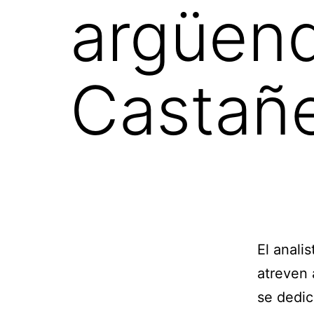
argüen
Castañ
El anali
atreven 
se dedic