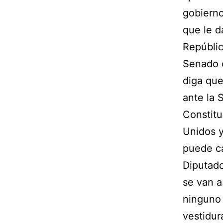
gobierno
que le d
República
Senado c
diga que
ante la 
Constitu
Unidos y
puede ca
Diputado
se van a
ninguno 
vestidur