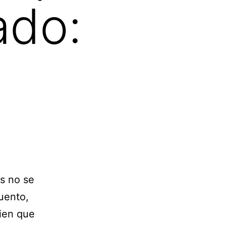
ado:
es no se
uento,
ien que