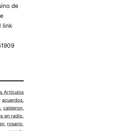
sino de
de
 link
61909
s Artículos
o
acuerdos
,
s
,
calderon
,
s en radio
,
en
,
rosario
,