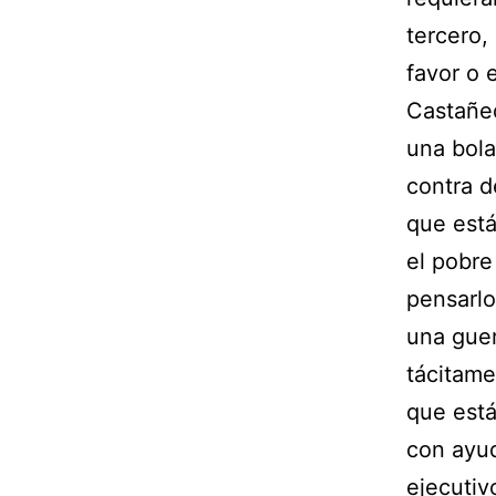
tercero,
favor o 
Castañed
una bola
contra d
que está
el pobre
pensarlo
una guer
tácitam
que está
con ayud
ejecutiv