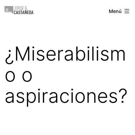
Saltar
Jorge
Menú
al
Castañeda
contenido
¿Miserabilism
o o
aspiraciones?