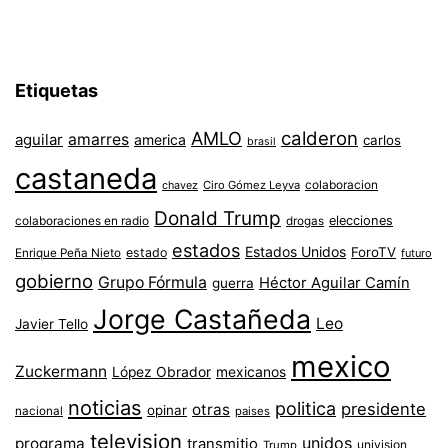
Etiquetas
AMLO
calderon
aguilar
amarres
america
carlos
brasil
castaneda
colaboracion
chavez
Ciro Gómez Leyva
Donald Trump
colaboraciones en radio
elecciones
drogas
estados
Estados Unidos
ForoTV
estado
Enrique Peña Nieto
futuro
gobierno
Grupo Fórmula
Héctor Aguilar Camín
guerra
Jorge Castañeda
Leo
Javier Tello
mexico
Zuckermann
López Obrador
mexicanos
noticias
politica
presidente
otras
opinar
nacional
paises
television
unidos
programa
transmitio
univision
Trump