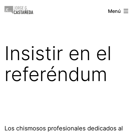
Saltar
Jorge
Menú
al
Castañeda
contenido
Insistir en el
referéndum
Los chismosos profesionales dedicados al