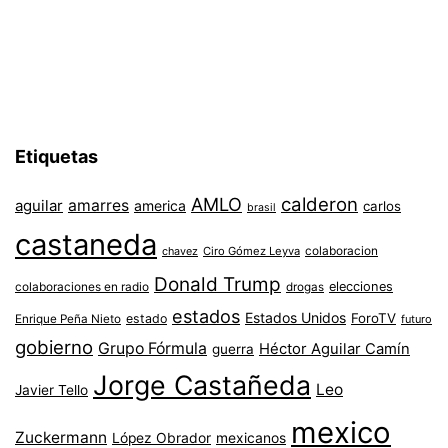
Etiquetas
AMLO
calderon
aguilar
amarres
america
carlos
brasil
castaneda
colaboracion
chavez
Ciro Gómez Leyva
Donald Trump
colaboraciones en radio
elecciones
drogas
estados
Estados Unidos
ForoTV
estado
Enrique Peña Nieto
futuro
gobierno
Grupo Fórmula
Héctor Aguilar Camín
guerra
Jorge Castañeda
Leo
Javier Tello
mexico
Zuckermann
López Obrador
mexicanos