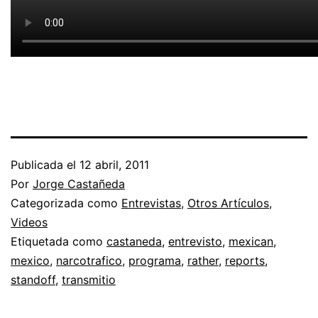
Publicada el
12 abril, 2011
Por
Jorge Castañeda
Categorizada como
Entrevistas
,
Otros Artículos
,
Videos
Etiquetada como
castaneda
,
entrevisto
,
mexican
,
mexico
,
narcotrafico
,
programa
,
rather
,
reports
,
standoff
,
transmitio