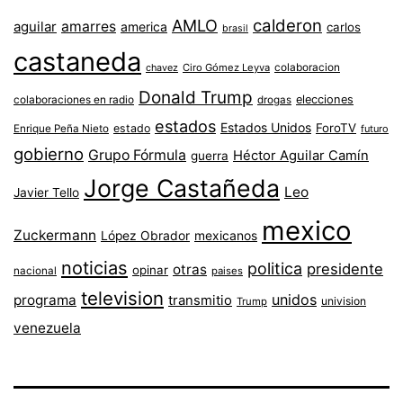
AMLO
calderon
aguilar
amarres
america
carlos
brasil
castaneda
colaboracion
chavez
Ciro Gómez Leyva
Donald Trump
colaboraciones en radio
elecciones
drogas
estados
Estados Unidos
ForoTV
estado
Enrique Peña Nieto
futuro
gobierno
Grupo Fórmula
Héctor Aguilar Camín
guerra
Jorge Castañeda
Leo
Javier Tello
mexico
Zuckermann
López Obrador
mexicanos
noticias
politica
presidente
otras
opinar
nacional
paises
television
unidos
programa
transmitio
univision
Trump
venezuela