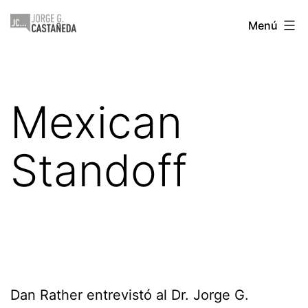
Saltar
Jorge
Menú
al
Castañeda
contenido
Mexican
Standoff
Dan Rather entrevistó al Dr. Jorge G.