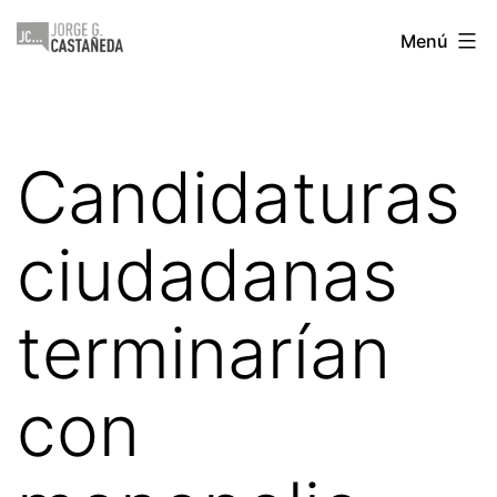
Saltar
Jorge
Menú
al
Castañeda
contenido
Candidaturas
ciudadanas
terminarían
con