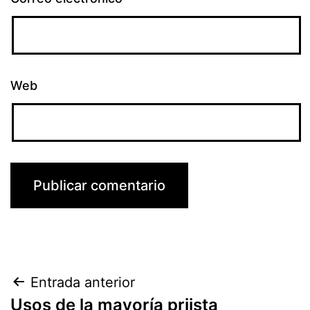
Web
Navegación
Entrada anterior
Usos de la mayoría priista