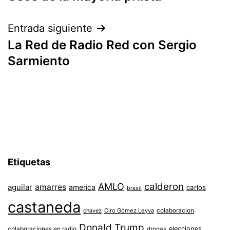
de
entradas
Entrada siguiente
La Red de Radio Red con Sergio
Sarmiento
Etiquetas
AMLO
calderon
aguilar
amarres
america
carlos
brasil
castaneda
colaboracion
chavez
Ciro Gómez Leyva
Donald Trump
colaboraciones en radio
elecciones
drogas