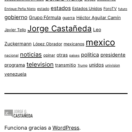
estados
Estados Unidos
ForoTV
estado
Enrique Peña Nieto
futuro
gobierno
Grupo Fórmula
Héctor Aguilar Camín
guerra
Jorge Castañeda
Leo
Javier Tello
mexico
Zuckermann
López Obrador
mexicanos
noticias
politica
presidente
otras
opinar
nacional
paises
television
unidos
programa
transmitio
univision
Trump
venezuela
Funciona gracias a
WordPress
.