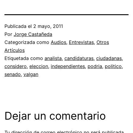
Publicada el
2 mayo, 2011
Por
Jorge Castañeda
Categorizada como
Audios
,
Entrevistas
,
Otros
Artículos
Etiquetada como
analista
,
candidaturas
,
ciudadanas
,
considero
,
eleccion
,
independientes
,
podria
,
politico
,
senado
,
valgan
Dejar un comentario
Tu dirección de correo electrónico no será publicada.